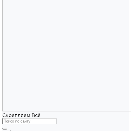
Скрепляем Всё!