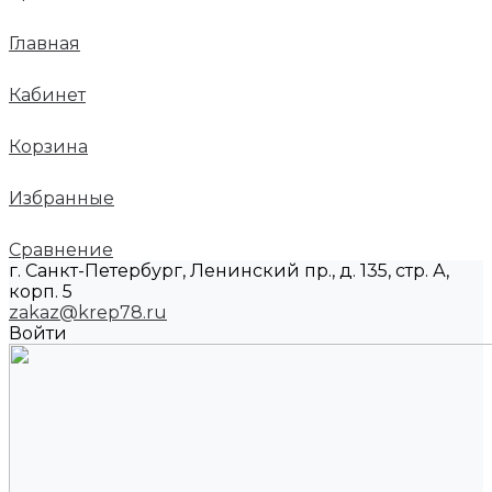
Главная
Кабинет
Корзина
Избранные
Сравнение
г. Санкт-Петербург, Ленинский пр., д. 135, стр. А,
корп. 5
zakaz@krep78.ru
Войти