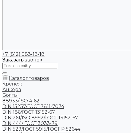
+7 (812) 983-18-18
Заказать звонок
Каталог товаров
Крепеж
Анкера
Болты
88933/ISO 4162
DIN 15237/ГОСТ 7811-7074
DIN 186/ГОСТ 13152-67
DIN 261/ISO 8992/ГОСТ 13152-67
DIN 444/ ГОСТ 3033-79
DIN 529/ГОСТ 5915/ГОСТ Р 52644