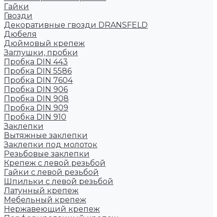
Гайки
Гвозди
Декоративные гвозди DRANSFELD
Дюбеля
Дюймовый крепеж
Заглушки, пробки
Пробка DIN 443
Пробка DIN 5586
Пробка DIN 7604
Пробка DIN 906
Пробка DIN 908
Пробка DIN 909
Пробка DIN 910
Заклепки
Вытяжные заклепки
Заклепки под молоток
Резьбовые заклепки
Крепеж с левой резьбой
Гайки с левой резьбой
Шпильки с левой резьбой
Латунный крепеж
Мебельный крепеж
Нержавеющий крепеж