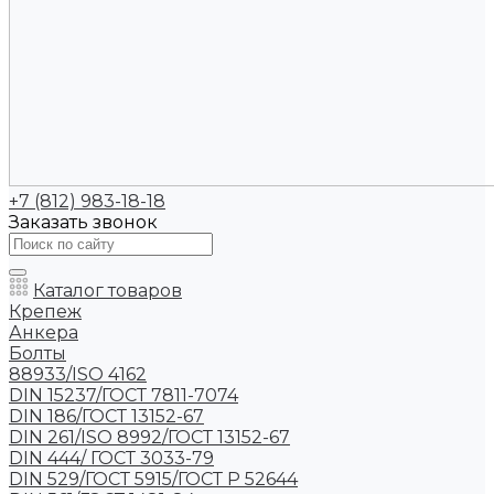
+7 (812) 983-18-18
Заказать звонок
Каталог товаров
Крепеж
Анкера
Болты
88933/ISO 4162
DIN 15237/ГОСТ 7811-7074
DIN 186/ГОСТ 13152-67
DIN 261/ISO 8992/ГОСТ 13152-67
DIN 444/ ГОСТ 3033-79
DIN 529/ГОСТ 5915/ГОСТ Р 52644