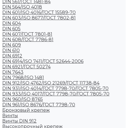
DIN 561/ГОСТ 1481-84
DIN 564/ISO 4018
DIN 601/ISO 4016/ГОСТ 15589-70
DIN 603/ISO 8677/ГОСТ 7802-81
DIN 604
DIN 605
DIN 607/ГОСТ 7801-81
DIN 608/ГОСТ 7786-81
DIN 609
DIN 610
DIN 6912
DIN 6914/ISO 7411/ГОСТ 52644-2006
DIN 6921/ГОСТ 50274
DIN 7643
DIN 7968/ISO 1481
DIN 912/ISO 4762/ISO 21269/ГОСТ 11738-84
DIN 931/ISO 4014/ГОСТ 7798-70/ГОСТ 7805-70
DIN 933/ISO 4017/ГОСТ 7798-70/ГОСТ 7805-70
DIN 960/ISO 8765
DIN 961/ISO 8676/ГОСТ 7798-70
Бронзовый крепеж
Винты
Винты DIN 912
Высокопрочный крепеж