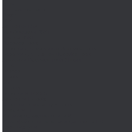
Клеи
Монтажные пены
Bosch
BSKT
Зенковки BSKT
Резьбофрезы BSKT
Сверла BSKT
Bucovice Tools
Воротки для метчиков Bucovice Tools
Воротки для плашек Bucovice Tools
Зенковки Bucovice Tools (Чехия)
Cobit
Dronco
FTools
GSR
H-Tools
Воротки H-TOOLS
Зенковки H-Tools
Коронки по металлу H-Tools
Kinex K-MET
Индикатор часового типа ИЧ
Интерфейс для передачи данных на ПК
Кронциркули