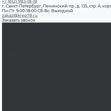
+7 (812) 983-18-18
г. Санкт-Петербург, Ленинский пр., д. 135, стр. А, корп
Пн-Пт: 9:00-18:00 Cб-Вс: Выходной
zakaz@krep78.ru
Заказать звонок
Каталог товаров
Крепеж
Анкера
Болты
Бронзовый крепеж
Оснастка
Биты, головки, переходники
Борфрезы
Диски, круги отрезные, чашки
Такелаж
Блоки такелажные
Вертлюги
Другой такелаж
Колёса и колëсные опоры
Колеса
Инструмент для нарезания резьбы
Резьбонарезной инструмент
Химический крепеж
Герметики