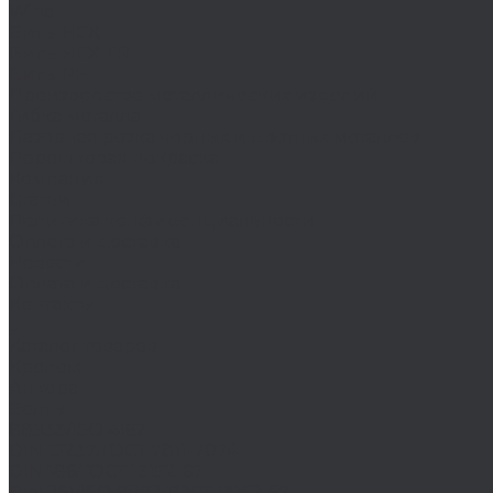
Wiha
Биты HEX
Биты HEX TR
Биты PH
Производство металлических изделий
Гибка металла
Лазерная резка черных и цветных металлов
Порошковая покраска
Компания
Статьи
Политика конфиденциальности
Оплата и доставка
Новости
Оплата и доставка
Контакты
...
Каталог товаров
Крепеж
Анкера
Болты
88933/ISO 4162
DIN 15237/ГОСТ 7811-7074
DIN 186/ГОСТ 13152-67
DIN 261/ISO 8992/ГОСТ 13152-67