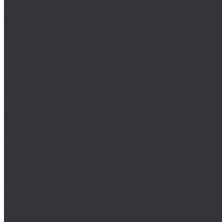
MASTER-TOOL
Воротки MASTER-TOOL
Зенковки MASTER-TOOL
Наборы зенковок MASTER-TOOL
NKP
Плашки дюймовые NKP
Плашки метрические
Ruko
Борфрезы и наборы борфрез Ruko
Зенковки, зенкеры Ruko
Коронки по металлу Ruko
Terrax by Ruko
Зенковки и наборы зенковок Terrax by Ruko
Корончатые сверла Terrax by Ruko
Метчики Terrax by Ruko для резьбы
ULTRA
Комплектующие для коронок ULTRA
Коронки ULTRA
Наборы коронок ULTRA
Volkel
Воротки Volkel
Вставки для резьбы
Метчики Volkel
Wera