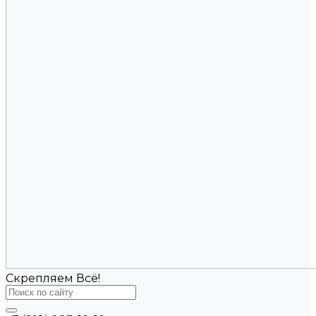
Скрепляем Всё!