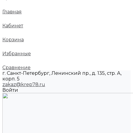
Главная
Кабинет
Корзина
Избранные
Сравнение
г. Санкт-Петербург, Ленинский пр., д. 135, стр. А,
корп. 5
zakaz@krep78.ru
Войти