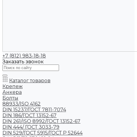
+7 (812) 983-18-18
Заказать звонок
Каталог товаров
Крепеж
Анкера
Болты
88933/ISO 4162
DIN 15237/ГОСТ 7811-7074
DIN 186/ГОСТ 13152-67
DIN 261/ISO 8992/ГОСТ 13152-67
DIN 444/ ГОСТ 3033-79
DIN 529/ГОСТ 5915/ГОСТ Р 52644