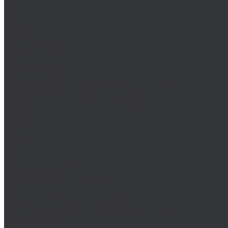
Клеи
Монтажные пены
Bosch
BSKT
Зенковки BSKT
Резьбофрезы BSKT
Сверла BSKT
Bucovice Tools
Воротки для метчиков Bucovice Tools
Воротки для плашек Bucovice Tools
Зенковки Bucovice Tools (Чехия)
Cobit
Dronco
FTools
GSR
H-Tools
Воротки H-TOOLS
Зенковки H-Tools
Коронки по металлу H-Tools
Kinex K-MET
Индикатор часового типа ИЧ
Интерфейс для передачи данных на ПК
Кронциркули