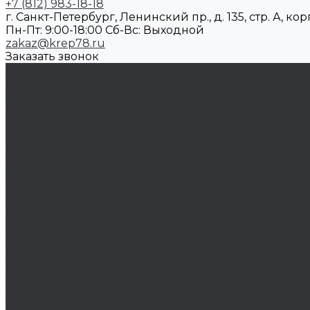
+7 (812) 983-18-18
г. Санкт-Петербург, Ленинский пр., д. 135, стр. А, корп
Пн-Пт: 9:00-18:00 Cб-Вс: Выходной
zakaz@krep78.ru
Заказать звонок
Каталог товаров
Крепеж
Анкера
Болты
Бронзовый крепеж
Оснастка
Биты, головки, переходники
Борфрезы
Диски, круги отрезные, чашки
Такелаж
Блоки такелажные
Вертлюги
Другой такелаж
Колёса и колëсные опоры
Колеса
Инструмент для нарезания резьбы
Резьбонарезной инструмент
Химический крепеж
Герметики