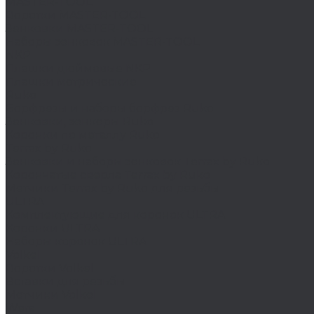
MASTER-TOOL
Воротки MASTER-TOOL
Зенковки MASTER-TOOL
Наборы зенковок MASTER-TOOL
NKP
Плашки дюймовые NKP
Плашки метрические
Ruko
Борфрезы и наборы борфрез Ruko
Зенковки, зенкеры Ruko
Коронки по металлу Ruko
Terrax by Ruko
Зенковки и наборы зенковок Terrax by Ruko
Корончатые сверла Terrax by Ruko
Метчики Terrax by Ruko для резьбы
ULTRA
Комплектующие для коронок ULTRA
Коронки ULTRA
Наборы коронок ULTRA
Volkel
Воротки Volkel
Вставки для резьбы
Метчики Volkel
Wera