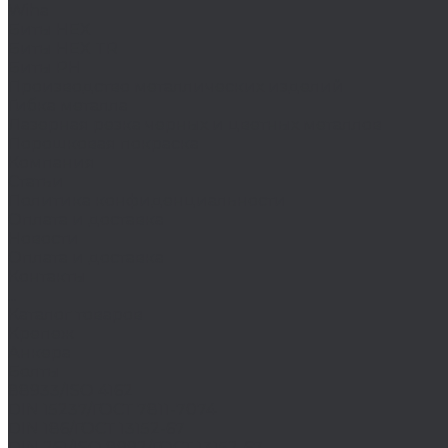
Wiha
Биты HEX
Биты HEX TR
Биты PH
Производство металлических изделий
Гибка металла
Лазерная резка черных и цветных металлов
Порошковая покраска
Компания
Статьи
Политика конфиденциальности
Оплата и доставка
Новости
Оплата и доставка
Контакты
...
Каталог товаров
Крепеж
Анкера
Болты
88933/ISO 4162
DIN 15237/ГОСТ 7811-7074
DIN 186/ГОСТ 13152-67
DIN 261/ISO 8992/ГОСТ 13152-67