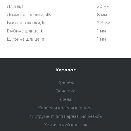
Длина,
l
20 мм
Диаметр головки,
dk
8 мм
Высота головки,
k
2,8 мм
Глубина шлица,
t
1 мм
Ширина шлица,
n
1 мм
Каталог
Крепеж
Оснастка
Такелаж
Колёса и колëсные опоры
Инструмент для нарезания резьбы
Химический крепеж