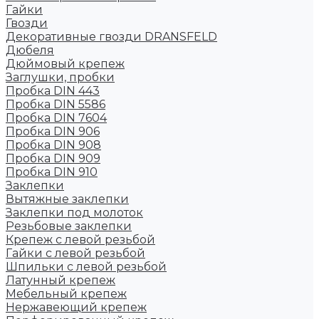
Гайки
Гвозди
Декоративные гвозди DRANSFELD
Дюбеля
Дюймовый крепеж
Заглушки, пробки
Пробка DIN 443
Пробка DIN 5586
Пробка DIN 7604
Пробка DIN 906
Пробка DIN 908
Пробка DIN 909
Пробка DIN 910
Заклепки
Вытяжные заклепки
Заклепки под молоток
Резьбовые заклепки
Крепеж с левой резьбой
Гайки с левой резьбой
Шпильки с левой резьбой
Латунный крепеж
Мебельный крепеж
Нержавеющий крепеж