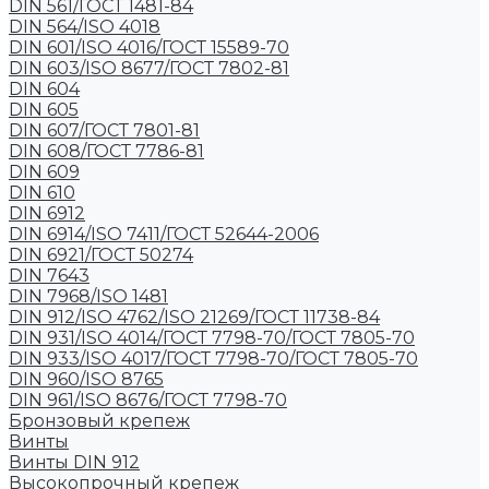
DIN 561/ГОСТ 1481-84
DIN 564/ISO 4018
DIN 601/ISO 4016/ГОСТ 15589-70
DIN 603/ISO 8677/ГОСТ 7802-81
DIN 604
DIN 605
DIN 607/ГОСТ 7801-81
DIN 608/ГОСТ 7786-81
DIN 609
DIN 610
DIN 6912
DIN 6914/ISO 7411/ГОСТ 52644-2006
DIN 6921/ГОСТ 50274
DIN 7643
DIN 7968/ISO 1481
DIN 912/ISO 4762/ISO 21269/ГОСТ 11738-84
DIN 931/ISO 4014/ГОСТ 7798-70/ГОСТ 7805-70
DIN 933/ISO 4017/ГОСТ 7798-70/ГОСТ 7805-70
DIN 960/ISO 8765
DIN 961/ISO 8676/ГОСТ 7798-70
Бронзовый крепеж
Винты
Винты DIN 912
Высокопрочный крепеж