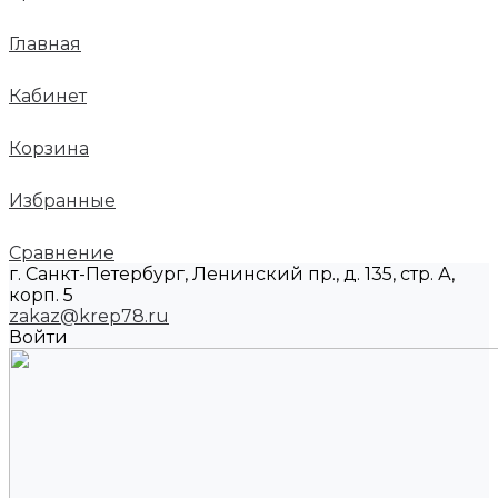
Главная
Кабинет
Корзина
Избранные
Сравнение
г. Санкт-Петербург, Ленинский пр., д. 135, стр. А,
корп. 5
zakaz@krep78.ru
Войти