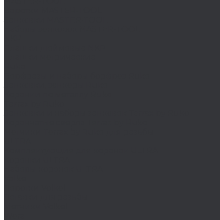
MASTER-TOOL
Воротки MASTER-TOOL
Зенковки MASTER-TOOL
Наборы зенковок MASTER-TOOL
NKP
Плашки дюймовые NKP
Плашки метрические
Ruko
Борфрезы и наборы борфрез Ruko
Зенковки, зенкеры Ruko
Коронки по металлу Ruko
Terrax by Ruko
Зенковки и наборы зенковок Terrax by Ruko
Корончатые сверла Terrax by Ruko
Метчики Terrax by Ruko для резьбы
ULTRA
Комплектующие для коронок ULTRA
Коронки ULTRA
Наборы коронок ULTRA
Volkel
Воротки Volkel
Вставки для резьбы
Метчики Volkel
Wera