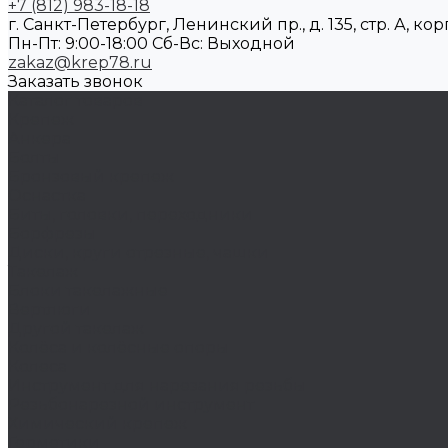
+7 (812) 983-18-18
г. Санкт-Петербург, Ленинский пр., д. 135, стр. А, корп
Пн-Пт: 9:00-18:00 Cб-Вс: Выходной
zakaz@krep78.ru
Заказать звонок
Каталог товаров
Крепеж
Анкера
Болты
Бронзовый крепеж
Оснастка
Биты, головки, переходники
Борфрезы
Диски, круги отрезные, чашки
Такелаж
Блоки такелажные
Вертлюги
Другой такелаж
Колёса и колëсные опоры
Колеса
Инструмент для нарезания резьбы
Резьбонарезной инструмент
Химический крепеж
Герметики