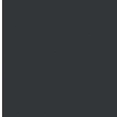
Wiha
Биты HEX
Биты HEX TR
Биты PH
Производство металлических изделий
Гибка металла
Лазерная резка черных и цветных металлов
Порошковая покраска
Компания
Статьи
Политика конфиденциальности
Оплата и доставка
Новости
Оплата и доставка
Контакты
...
Каталог товаров
Крепеж
Анкера
Болты
88933/ISO 4162
DIN 15237/ГОСТ 7811-7074
DIN 186/ГОСТ 13152-67
DIN 261/ISO 8992/ГОСТ 13152-67