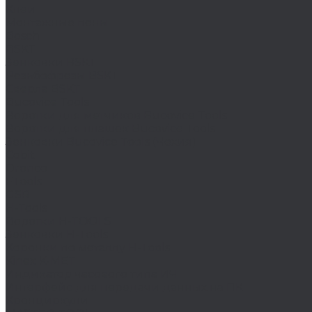
Клеи
Монтажные пены
Bosch
BSKT
Зенковки BSKT
Резьбофрезы BSKT
Сверла BSKT
Bucovice Tools
Воротки для метчиков Bucovice Tools
Воротки для плашек Bucovice Tools
Зенковки Bucovice Tools (Чехия)
Cobit
Dronco
FTools
GSR
H-Tools
Воротки H-TOOLS
Зенковки H-Tools
Коронки по металлу H-Tools
Kinex K-MET
Индикатор часового типа ИЧ
Интерфейс для передачи данных на ПК
Кронциркули