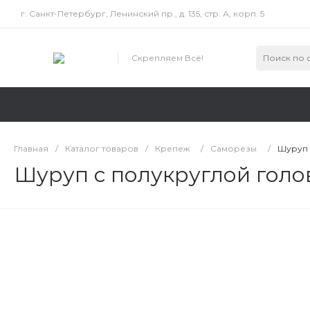
г. Санкт-Петербург, Ленинский пр., д. 135, стр. А, корп. 5
Скрепляем Всё!
Главная
/
Каталог товаров
/
Крепеж
/
Саморезы
/
Шуруп 
Шуруп с полукруглой голов