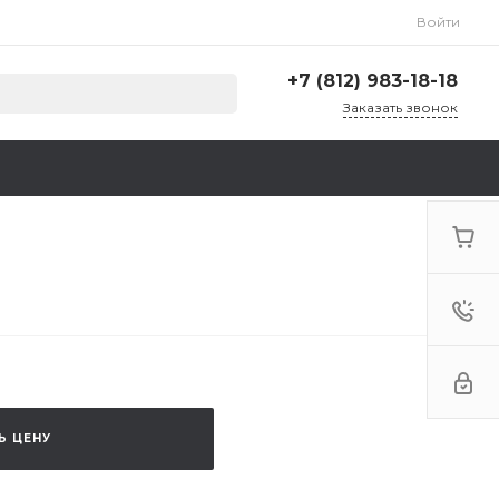
Войти
+7 (812) 983-18-18
Заказать звонок
+7 (812) 983-18-18
г. Санкт-Петербург,
Ленинский пр., д. 135,
стр. А, корп. 5
Пн-Пт: 9:00-18:00 Cб-Вс:
Выходной
zakaz@krep78.ru
Ь ЦЕНУ