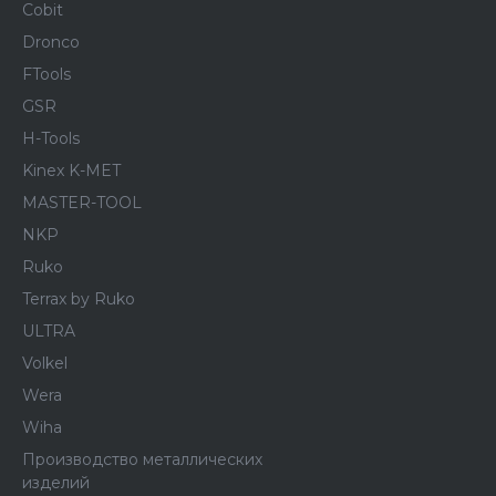
Cobit
Dronco
FTools
GSR
H-Tools
Kinex K-MET
MASTER-TOOL
NKP
Ruko
Terrax by Ruko
ULTRA
Volkel
Wera
Wiha
Производство металлических
изделий