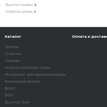
Высота головки,
k
Ширина шлица,
n
Каталог
Оплата и достав
Крепеж
Оснастка
Такелаж
Колёса и колëсные опоры
Инструмент для нарезания резьбы
Химический крепеж
Bosch
BSKT
Bucovice Tools