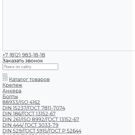
+7 (812) 983-18-18
Заказать звонок
Каталог товаров
Крепеж
Анкера
Болты
88933/ISO 4162
DIN 15237/ГОСТ 7811-7074
DIN 186/ГОСТ 13152-67
DIN 261/ISO 8992/ГОСТ 13152-67
DIN 444/ ГОСТ 3033-79
DIN 529/ГОСТ 5915/ГОСТ Р 52644