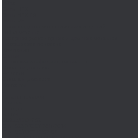
Wiha
Биты HEX
Биты HEX TR
Биты PH
Производство металлических изделий
Гибка металла
Лазерная резка черных и цветных металлов
Порошковая покраска
Компания
Статьи
Политика конфиденциальности
Оплата и доставка
Новости
Оплата и доставка
Контакты
...
Каталог товаров
Крепеж
Анкера
Болты
88933/ISO 4162
DIN 15237/ГОСТ 7811-7074
DIN 186/ГОСТ 13152-67
DIN 261/ISO 8992/ГОСТ 13152-67