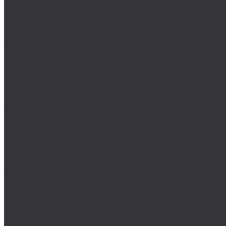
Клеи
Монтажные пены
Bosch
BSKT
Зенковки BSKT
Резьбофрезы BSKT
Сверла BSKT
Bucovice Tools
Воротки для метчиков Bucovice Tools
Воротки для плашек Bucovice Tools
Зенковки Bucovice Tools (Чехия)
Cobit
Dronco
FTools
GSR
H-Tools
Воротки H-TOOLS
Зенковки H-Tools
Коронки по металлу H-Tools
Kinex K-MET
Индикатор часового типа ИЧ
Интерфейс для передачи данных на ПК
Кронциркули