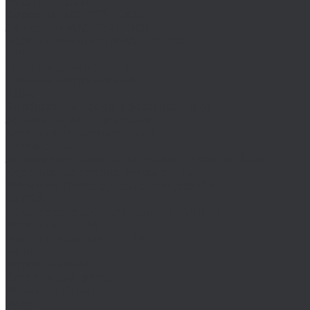
MASTER-TOOL
Воротки MASTER-TOOL
Зенковки MASTER-TOOL
Наборы зенковок MASTER-TOOL
NKP
Плашки дюймовые NKP
Плашки метрические
Ruko
Борфрезы и наборы борфрез Ruko
Зенковки, зенкеры Ruko
Коронки по металлу Ruko
Terrax by Ruko
Зенковки и наборы зенковок Terrax by Ruko
Корончатые сверла Terrax by Ruko
Метчики Terrax by Ruko для резьбы
ULTRA
Комплектующие для коронок ULTRA
Коронки ULTRA
Наборы коронок ULTRA
Volkel
Воротки Volkel
Вставки для резьбы
Метчики Volkel
Wera