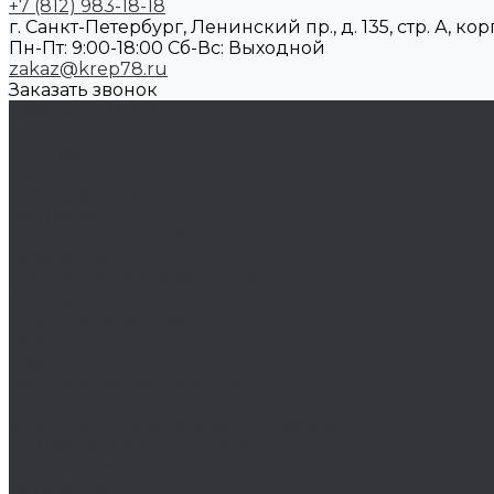
+7 (812) 983-18-18
г. Санкт-Петербург, Ленинский пр., д. 135, стр. А, корп
Пн-Пт: 9:00-18:00 Cб-Вс: Выходной
zakaz@krep78.ru
Заказать звонок
Каталог товаров
Крепеж
Анкера
Болты
Бронзовый крепеж
Оснастка
Биты, головки, переходники
Борфрезы
Диски, круги отрезные, чашки
Такелаж
Блоки такелажные
Вертлюги
Другой такелаж
Колёса и колëсные опоры
Колеса
Инструмент для нарезания резьбы
Резьбонарезной инструмент
Химический крепеж
Герметики