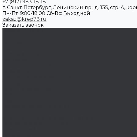
+7 (812) 983-18-18
г. Санкт-Петербург, Ленинский пр., д. 135, стр. А, корп
Пн-Пт: 9:00-18:00 Cб-Вс: Выходной
zakaz@krep78.ru
Заказать звонок
Каталог товаров
Крепеж
Анкера
Болты
Бронзовый крепеж
Оснастка
Биты, головки, переходники
Борфрезы
Диски, круги отрезные, чашки
Такелаж
Блоки такелажные
Вертлюги
Другой такелаж
Колёса и колëсные опоры
Колеса
Инструмент для нарезания резьбы
Резьбонарезной инструмент
Химический крепеж
Герметики