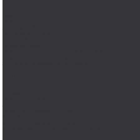
Клеи
Монтажные пены
Bosch
BSKT
Зенковки BSKT
Резьбофрезы BSKT
Сверла BSKT
Bucovice Tools
Воротки для метчиков Bucovice Tools
Воротки для плашек Bucovice Tools
Зенковки Bucovice Tools (Чехия)
Cobit
Dronco
FTools
GSR
H-Tools
Воротки H-TOOLS
Зенковки H-Tools
Коронки по металлу H-Tools
Kinex K-MET
Индикатор часового типа ИЧ
Интерфейс для передачи данных на ПК
Кронциркули