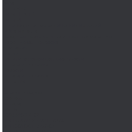
Wiha
Биты HEX
Биты HEX TR
Биты PH
Производство металлических изделий
Гибка металла
Лазерная резка черных и цветных металлов
Порошковая покраска
Компания
Статьи
Политика конфиденциальности
Оплата и доставка
Новости
Оплата и доставка
Контакты
...
Каталог товаров
Крепеж
Анкера
Болты
88933/ISO 4162
DIN 15237/ГОСТ 7811-7074
DIN 186/ГОСТ 13152-67
DIN 261/ISO 8992/ГОСТ 13152-67