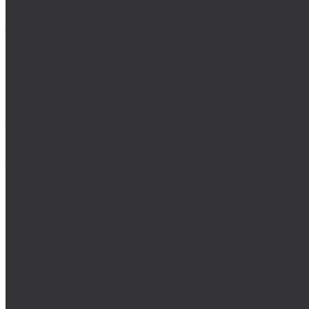
MASTER-TOOL
Воротки MASTER-TOOL
Зенковки MASTER-TOOL
Наборы зенковок MASTER-TOOL
NKP
Плашки дюймовые NKP
Плашки метрические
Ruko
Борфрезы и наборы борфрез Ruko
Зенковки, зенкеры Ruko
Коронки по металлу Ruko
Terrax by Ruko
Зенковки и наборы зенковок Terrax by Ruko
Корончатые сверла Terrax by Ruko
Метчики Terrax by Ruko для резьбы
ULTRA
Комплектующие для коронок ULTRA
Коронки ULTRA
Наборы коронок ULTRA
Volkel
Воротки Volkel
Вставки для резьбы
Метчики Volkel
Wera