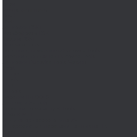
Клеи
Монтажные пены
Bosch
BSKT
Зенковки BSKT
Резьбофрезы BSKT
Сверла BSKT
Bucovice Tools
Воротки для метчиков Bucovice Tools
Воротки для плашек Bucovice Tools
Зенковки Bucovice Tools (Чехия)
Cobit
Dronco
FTools
GSR
H-Tools
Воротки H-TOOLS
Зенковки H-Tools
Коронки по металлу H-Tools
Kinex K-MET
Индикатор часового типа ИЧ
Интерфейс для передачи данных на ПК
Кронциркули