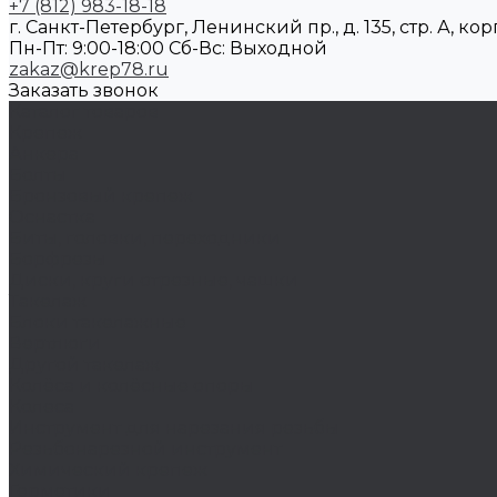
+7 (812) 983-18-18
г. Санкт-Петербург, Ленинский пр., д. 135, стр. А, корп
Пн-Пт: 9:00-18:00 Cб-Вс: Выходной
zakaz@krep78.ru
Заказать звонок
Каталог товаров
Крепеж
Анкера
Болты
Бронзовый крепеж
Оснастка
Биты, головки, переходники
Борфрезы
Диски, круги отрезные, чашки
Такелаж
Блоки такелажные
Вертлюги
Другой такелаж
Колёса и колëсные опоры
Колеса
Инструмент для нарезания резьбы
Резьбонарезной инструмент
Химический крепеж
Герметики