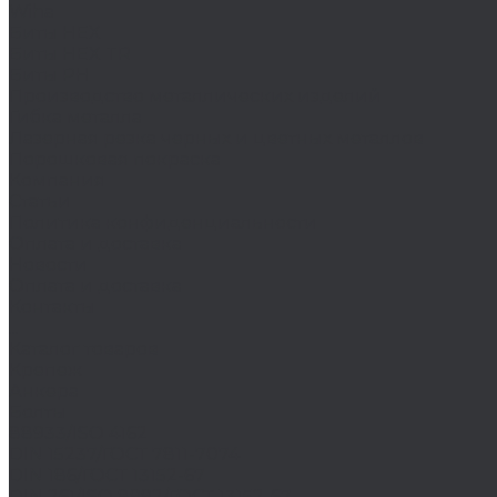
Wiha
Биты HEX
Биты HEX TR
Биты PH
Производство металлических изделий
Гибка металла
Лазерная резка черных и цветных металлов
Порошковая покраска
Компания
Статьи
Политика конфиденциальности
Оплата и доставка
Новости
Оплата и доставка
Контакты
...
Каталог товаров
Крепеж
Анкера
Болты
88933/ISO 4162
DIN 15237/ГОСТ 7811-7074
DIN 186/ГОСТ 13152-67
DIN 261/ISO 8992/ГОСТ 13152-67