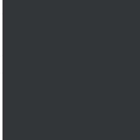
MASTER-TOOL
Воротки MASTER-TOOL
Зенковки MASTER-TOOL
Наборы зенковок MASTER-TOOL
NKP
Плашки дюймовые NKP
Плашки метрические
Ruko
Борфрезы и наборы борфрез Ruko
Зенковки, зенкеры Ruko
Коронки по металлу Ruko
Terrax by Ruko
Зенковки и наборы зенковок Terrax by Ruko
Корончатые сверла Terrax by Ruko
Метчики Terrax by Ruko для резьбы
ULTRA
Комплектующие для коронок ULTRA
Коронки ULTRA
Наборы коронок ULTRA
Volkel
Воротки Volkel
Вставки для резьбы
Метчики Volkel
Wera