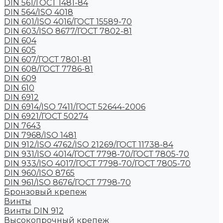
DIN 561/ГОСТ 1481-84
DIN 564/ISO 4018
DIN 601/ISO 4016/ГОСТ 15589-70
DIN 603/ISO 8677/ГОСТ 7802-81
DIN 604
DIN 605
DIN 607/ГОСТ 7801-81
DIN 608/ГОСТ 7786-81
DIN 609
DIN 610
DIN 6912
DIN 6914/ISO 7411/ГОСТ 52644-2006
DIN 6921/ГОСТ 50274
DIN 7643
DIN 7968/ISO 1481
DIN 912/ISO 4762/ISO 21269/ГОСТ 11738-84
DIN 931/ISO 4014/ГОСТ 7798-70/ГОСТ 7805-70
DIN 933/ISO 4017/ГОСТ 7798-70/ГОСТ 7805-70
DIN 960/ISO 8765
DIN 961/ISO 8676/ГОСТ 7798-70
Бронзовый крепеж
Винты
Винты DIN 912
Высокопрочный крепеж