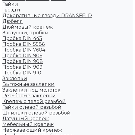
Гайки
Гвозди
Декоративные гвозди DRANSFELD
Дюбеля
Дюймовый крепеж
Заглушки, пробки
Пробка DIN 443
Пробка DIN 5586
Пробка DIN 7604
Пробка DIN 906
Пробка DIN 908
Пробка DIN 909
Пробка DIN 910
Заклепки
Вытяжные заклепки
Заклепки под молоток
Резьбовые заклепки
Крепеж с левой резьбой
Гайки с левой резьбой
Шпильки с левой резьбой
Латунный крепеж
Мебельный крепеж
Нержавеющий крепеж