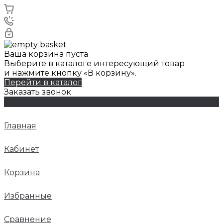
Ваша корзина пуста
Выберите в каталоге интересующий товар
и нажмите кнопку «В корзину».
Перейти в каталог
Заказать звонок
Главная
Кабинет
Корзина
Избранные
Сравнение