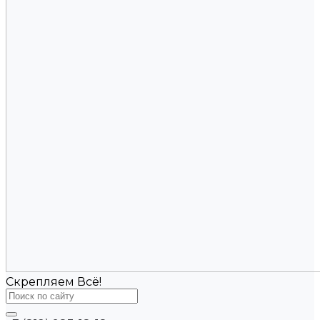
Скрепляем Всё!