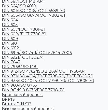
DIN 561/ГОСТ 1481-84
DIN 564/ISO 4018
DIN 601/ISO 4016/ГОСТ 15589-70
DIN 603/ISO 8677/ГОСТ 7802-81
DIN 604
DIN 605
DIN 607/ГОСТ 7801-81
DIN 608/ГОСТ 7786-81
DIN 609
DIN 610
DIN 6912
DIN 6914/ISO 7411/ГОСТ 52644-2006
DIN 6921/ГОСТ 50274
DIN 7643
DIN 7968/ISO 1481
DIN 912/ISO 4762/ISO 21269/ГОСТ 11738-84
DIN 931/ISO 4014/ГОСТ 7798-70/ГОСТ 7805-70
DIN 933/ISO 4017/ГОСТ 7798-70/ГОСТ 7805-70
DIN 960/ISO 8765
DIN 961/ISO 8676/ГОСТ 7798-70
Бронзовый крепеж
Винты
Винты DIN 912
Высокопрочный крепеж