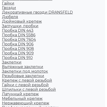
Гайки
Гвозди
Декоративные гвозди DRANSFELD
Дюбеля
Дюймовый крепеж
Заглушки, пробки
Пробка DIN 443
Пробка DIN 5586
Пробка DIN 7604
Пробка DIN 906
Пробка DIN 908
Пробка DIN 909
Пробка DIN 910
Заклепки
Вытяжные заклепки
Заклепки под молоток
Резьбовые заклепки
Крепеж с левой резьбой
Гайки с левой резьбой
Шпильки с левой резьбой
Латунный крепеж
Мебельный крепеж
Нержавеющий крепеж