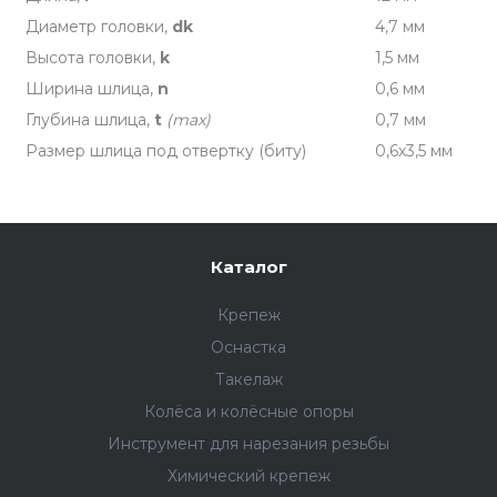
Диаметр головки,
dk
4,7 мм
Высота головки,
k
1,5 мм
Ширина шлица,
n
0,6 мм
Глубина шлица,
t
(max)
0,7 мм
Размер шлица под отвертку (биту)
0,6х3,5 мм
Каталог
Крепеж
Оснастка
Такелаж
Колёса и колëсные опоры
Инструмент для нарезания резьбы
Химический крепеж