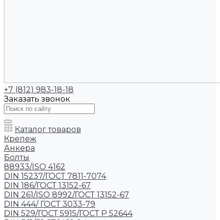
+7 (812) 983-18-18
Заказать звонок
Каталог товаров
Крепеж
Анкера
Болты
88933/ISO 4162
DIN 15237/ГОСТ 7811-7074
DIN 186/ГОСТ 13152-67
DIN 261/ISO 8992/ГОСТ 13152-67
DIN 444/ ГОСТ 3033-79
DIN 529/ГОСТ 5915/ГОСТ Р 52644