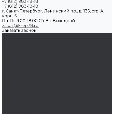
+7 (812) 983-18-18
+7 (812) 983-18-18
г. Санкт-Петербург, Ленинский пр., д. 135, стр. А,
корп. 5
Пн-Пт: 9:00-18:00 Cб-Вс: Выходной
zakaz@krep78.ru
Заказать звонок
Каталог товаров
Крепеж
Анкера
Болты
Бронзовый крепеж
Оснастка
Биты, головки, переходники
Борфрезы
Диски, круги отрезные, чашки
Такелаж
Блоки такелажные
Вертлюги
Другой такелаж
Колёса и колëсные опоры
Колеса
Инструмент для нарезания резьбы
Резьбонарезной инструмент