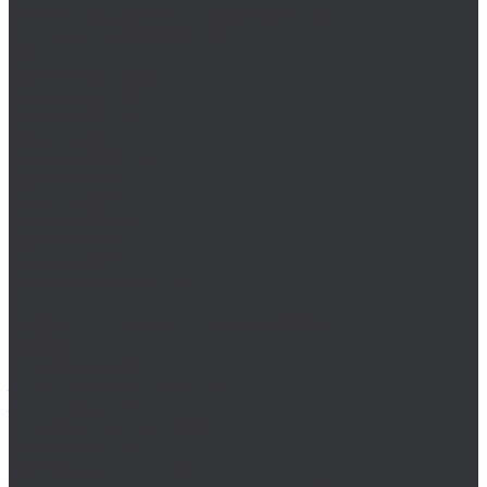
Сверла спиральные MASTER-TOOL
Цековки MASTER-TOOL
NKP
Плашки дюймовые NKP
Плашки G (BSP)
Плашки NPT (K)
Плашки PG
Плашки R (BSPT)
Плашки UN
Плашки UNC
Плашки UNEF
Плашки UNF
Плашки UNS
Плашки метрические
Ruko
Борфрезы и наборы борфрез Ruko
Борфрезы Ruko
Наборы борфрез Ruko
Зенковки, зенкеры Ruko
Зенковки Ruko
Наборы зенковок Ruko
Сверла-зенкеры Ruko
Коронки по металлу Ruko