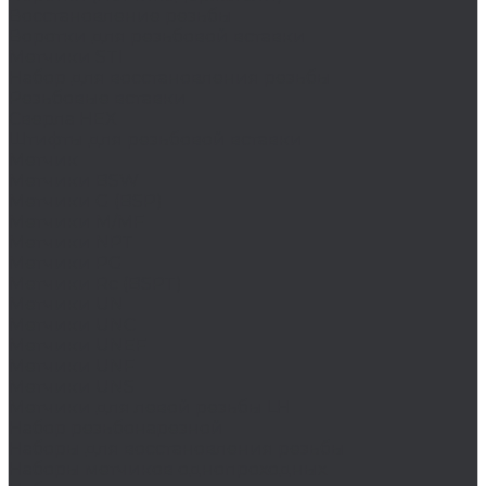
Восстановление резьбы
Воротки для резьбовой вставки
Метчики STI
Набор для восстановления резьбы
Резьбовые вставки
Сверла HEX
Штифты для резьбовой вставки
Метчик
Метчики BSW
Метчики G (BSP)
Метчики M/MF
Метчики NPT
Метчики PG
Метчики Rc (BSPT)
Метчики UN
Метчики UNC
Метчики UNEF
Метчики UNF
Метчики UNS
Метчики для левой резьбы LH
Набор резьбонарезной
Наборы для восстановления резьбы
Наборы метчиков однопроходных