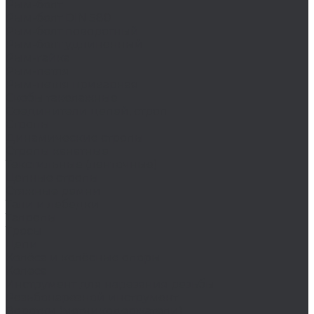
Рым-болт
Рым-болт DIN 580
Рым-болт поворотный
Рым-болт удлиненный
Рым-гайка
Рым-петля
Рым-петля приварная
Скобы такелажные
Соединители цепей, строп
Стропы
Динамические стропы
Стропы канатные
Текстильные (ленточные)
Цепные стропы
Стяжные ремни
Тали и лебедки
Талрепы
Тросы
Цепи
Колёса и колëсные опоры
Колеса
Инструмент для нарезания резьбы
Резьбонарезной инструмент
Воротки (метчикодержатели)