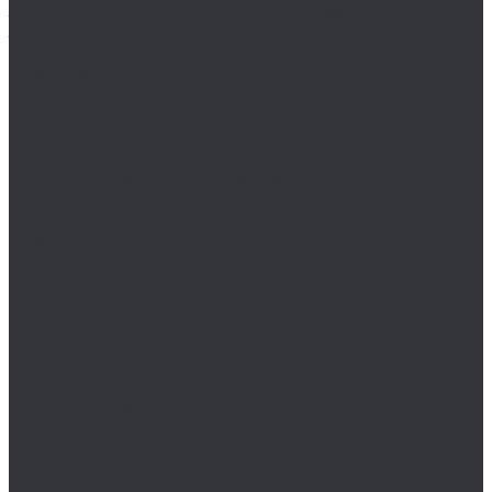
Зенковки и наборы зенковок Terrax by Ruko
Зенковки Terrax by Ruko (Германия-Китай)
Наборы зенковок Terrax by Ruko
Корончатые сверла Terrax by Ruko
Метчики Terrax by Ruko для резьбы
Наборы для резьбы Terrax by Ruko
Наборы сверл Terrax by Ruko
Плашки Terrax by Ruko для резьбы
Сверла Terrax by Ruko стандартные
ULTRA
Комплектующие для коронок ULTRA
Коронки ULTRA
Наборы коронок ULTRA
Пробойники отверстий ULTRA
Volkel
Воротки Volkel
Воротки Volkel для метчиков
Воротки Volkel для плашек
Вставки для резьбы
Для дюймовой резьбы
G (BSP)
UNC
UNF
Для метрической резьбы