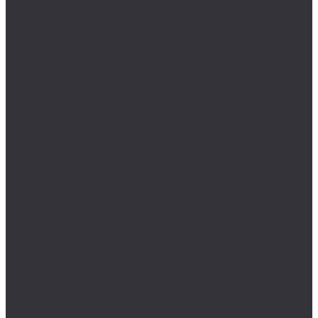
Наборы метчиков для шуруповерта
Наборы метчиков и плашек
Наборы метчиков комплектных
Наборы метчиков машинных
Наборы плашек для резьбы
Плашка
Плашки BSF для мелкой резьбы Витворта
Плашки BSW для крупной резьбы Витворта
Плашки G (BSP) для трубной резьбы
Плашки M/MF для метрической резьбы
Плашки NPT для трубной резьбы
Плашки PG для электротехнической резьбы
Плашки R (BSPT) для конической резьбы
Плашки UN для унифицированной резьбы
Плашки UNC для дюймовой крупной резьбы
Плашки UNEF для дюймовой особо мелкой
резьбы
Плашки UNF для дюймовой мелкой резьбы
Плашки UNS для микрофонных штативов
Плашкодержатель
Резьбофреза
Резьбофрезы M/MF
Удлинитель для метчиков
Химический крепеж