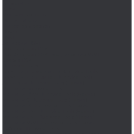
Герметики
Клеи
Монтажные пены
Растворители
Фиксаторы резьбы
Bosch
BSKT
Зенковки BSKT
Резьбофрезы BSKT
Резьбофрезы BSKT метрические M/MF
Сверла BSKT
Bucovice Tools
Воротки для метчиков Bucovice Tools
Воротки для плашек Bucovice Tools
Зенковки Bucovice Tools (Чехия)
Метчики Bucovice Tools
Метчики BSW Bucovice Tools (Чехия)
Метчики G Bucovice Tools (Чехия)
Метчики PG Bucovice Tools (Чехия)
Метчики UNC Bucovice Tools (Чехия)
Метчики UNF Bucovice Tools (Чехия)
Метчики М/MF Bucovice Tools (Чехия)
Наборы Bucovice Tools