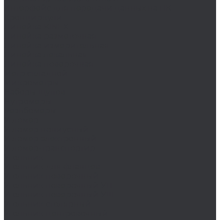
Интерфейс для передачи данных на ПК
Кронциркули
Линейка KINEX
Линейка разметочная
Линейка измерительная
Линейка лекальная
Линейка поверочная
Метр складной
Микрометры
Наборы щупов
Нутромеры
Резьбомеры
Угломер
Угломер нониусный
Угломер электронный
Угломер-транспортир
Угольник
Угольник для фланцев
Угольник поверочный
Угольник поверочный УП
Угольник поверочный УШ
Угольник столярный
Угольник центровочный