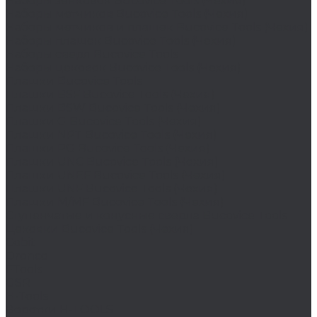
Наборы зенковок Bucovice Tools (Чехия)
Наборы метчиков Bucovice Tools (Чехия)
Наборы метчиков и плашек Bucovice Tools (Чехия)
Наборы плашек Bucovice Tools (Чехия)
Наборы сверл Bucovice Tools
Наборы цековок Bucovice Tools (Чехия)
Плашки Bucovice Tools
Плашки BSF Bucovice Tools (Чехия)
Плашки BSW Bucovice Tools (Чехия)
Плашки G Bucovice Tools (Чехия)
Плашки NPT Bucovice Tools (Чехия)
Плашки PG Bucovice Tools (Чехия)
Плашки UNC Bucovice Tools (Чехия)
Плашки UNEF Bucovice Tools (Чехия)
Плашки UNF Bucovice Tools (Чехия)
Плашки М/MF Bucovice Tools (Чехия)
Ступенчатые и конусные сверла Bucovice Tools
Цековки Bucovice Tools (Чехия)
Cobit
Dronco
FTools
GSR
H-Tools
Воротки H-TOOLS