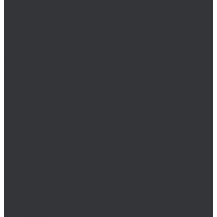
Биты
HEX
HEX TR
PH
PZ
RO (Robertson)
SL
SL/PH
SL/PZ
SP (Spanner)
TORQ-SET
TORX
TORX PLUS
TORX PLUS IPR
TORX TR
TRI-WING (TW)
XZN (12-гранная)
Головки
Переходники
Борфрезы
Бор-фрезы A (ZIA)
Бор-фрезы B (ZIAS)
Бор-фрезы C (WRC)