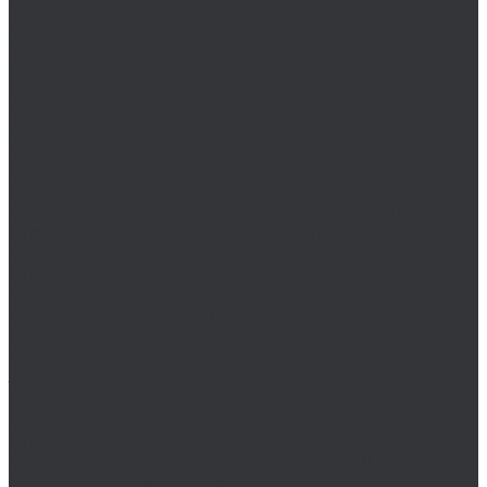
Уровень
Уровень поверочный брусковый
Уровень поверочный рамный
Уровень поверхностный
Уровень электронный
Циркули
Чертилки разметочные
Шаблоны
Штангенрейсмасы
Штангенциркуль
Штангенциркули разметочные ШЦРТ и ШЦР
Штангенциркули ШЦЦ ((электронные)
Штангенциркуль ШЦ -1
Штангенциркуль ШЦК-1
MASTER-TOOL
Воротки MASTER-TOOL
Воротки MASTER-TOOL для метчиков
Воротки MASTER-TOOL для плашек
Зенковки MASTER-TOOL
Наборы зенковок MASTER-TOOL
Наборы коронок MASTER-TOOL
Плашки MASTER-TOOL
Резьбонарезные наборы MASTER-TOOL
Сверла по металлу MASTER-TOOL