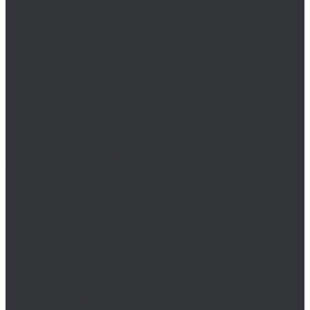
Пробки DIN 906 метрические
Пробка DIN 908
Пробки DIN 908 дюймовые
Пробки DIN 908 метрические
Пробка DIN 909
Пробки DIN 909 дюймовые
Пробки DIN 909 метрические
Пробка DIN 910
Пробки DIN 910 дюймовые
Пробки DIN 910 метрические
Заклепки
Вытяжные заклепки
Заклепки под молоток
Резьбовые заклепки
Крепеж с левой резьбой
Гайки с левой резьбой
Шпильки с левой резьбой
Латунный крепеж
Мебельный крепеж
Нержавеющий крепеж
Перфорированный крепеж
Ленты
Лифты регулировочные