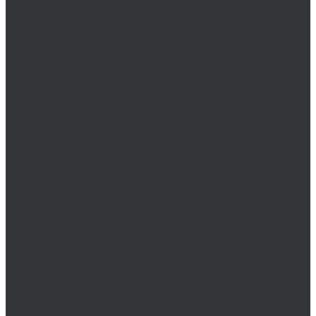
Опоры и держатели
Пластины
Подвесы для профиля
Профили перфорированные
Уголки
Плунжеры
Прочий крепеж
Саморезы
Стопорные кольца
Химический крепеж
Анкеры-капсулы (ампулы)
Гильзы, рукава, сопла
Инжекционная масса
Шпильки для химических анкеров
Шайбы
DIN 2093 (шайбы тарельчатые)
DIN 988 (шайбы регулировочные)
Шплинты
Шпонки
Шпоночная сталь
Штанги, шпильки резьбовые
Штифты
Оснастка
Биты, головки, переходники