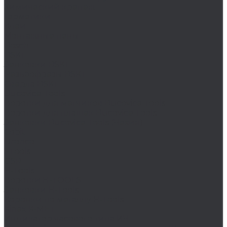
Химический крепеж
Герметики
Клеи
Монтажные пены
Bosch
BSKT
Зенковки BSKT
Резьбофрезы BSKT
Сверла BSKT
Bucovice Tools
Воротки для метчиков Bucovice Tools
Воротки для плашек Bucovice Tools
Зенковки Bucovice Tools (Чехия)
Cobit
Dronco
FTools
GSR
H-Tools
Воротки H-TOOLS
Зенковки H-Tools
Коронки по металлу H-Tools
Kinex K-MET
Индикатор часового типа ИЧ