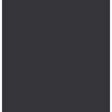
Метчики Volkel
Wera
Wiha
Биты HEX
Биты HEX TR
Биты PH
Производство металлических изделий
Гибка металла
Лазерная резка черных и цветных металлов
Порошковая покраска
Компания
Статьи
Политика конфиденциальности
Оплата и доставка
Новости
Оплата и доставка
Контакты
...
Каталог товаров
Крепеж
Анкера
Болты
88933/ISO 4162
DIN 15237/ГОСТ 7811-7074