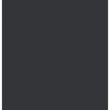
Комплектующие для коронок Ruko
Коронки Ruko
Наборы коронок Ruko
Метчики Ruko
Метчики Ruko дюймовые
Метчики Ruko машинные
Метчики Ruko ручные
Наборы Ruko для резьбы
Наборы метчиков Ruko
Наборы метчиков и плашек Ruko для резьбы
Плашки Ruko
Плашки Ruko дюймовые
Плашки Ruko метрические
Пробойники отверстий Ruko
Сверла и наборы сверл Ruko
Корончатые сверла Ruko
Наборы сверл Ruko
Сверла Ruko (с коническим хвостовиком)
Сверла Ruko (с цилиндрическим хвостовиком)
Ступенчатые и конусные сверла Ruko
Цековки и наборы цековок Ruko
Наборы цековок Ruko
Цековки Ruko (Германия)
Terrax by Ruko