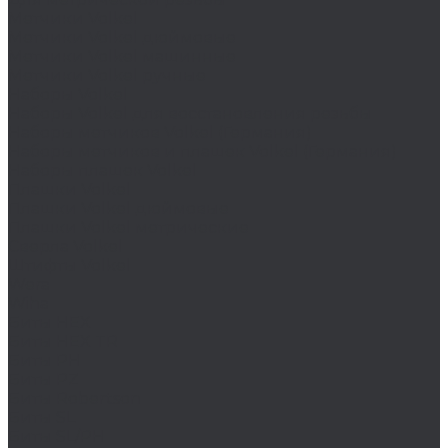
Метчики Volkel
Метчики Volkel дюймовые
Метчики Volkel машинные
Метчики Volkel ручные
Наборы Volkel
Наборы Volkel для восстановления резьбы
Наборы метчиков Volkel (Германия)
Наборы метчиков и плашек Volkel (Германия)
Наборы плашек Volkel
Плашки Volkel
Плашки Volkel дюймовые
Плашки Volkel метрические
Сверла Volkel
Штифты Volkel
Wera
Wiha
Биты HEX
Биты HEX TR
Биты PH
Биты PZ
Биты Robertson
Биты SL
Биты SL/PH