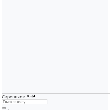
Скрепляем Всё!