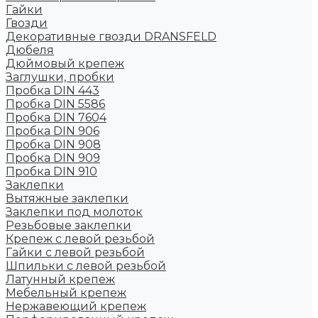
Гайки
Гвозди
Декоративные гвозди DRANSFELD
Дюбеля
Дюймовый крепеж
Заглушки, пробки
Пробка DIN 443
Пробка DIN 5586
Пробка DIN 7604
Пробка DIN 906
Пробка DIN 908
Пробка DIN 909
Пробка DIN 910
Заклепки
Вытяжные заклепки
Заклепки под молоток
Резьбовые заклепки
Крепеж с левой резьбой
Гайки с левой резьбой
Шпильки с левой резьбой
Латунный крепеж
Мебельный крепеж
Нержавеющий крепеж