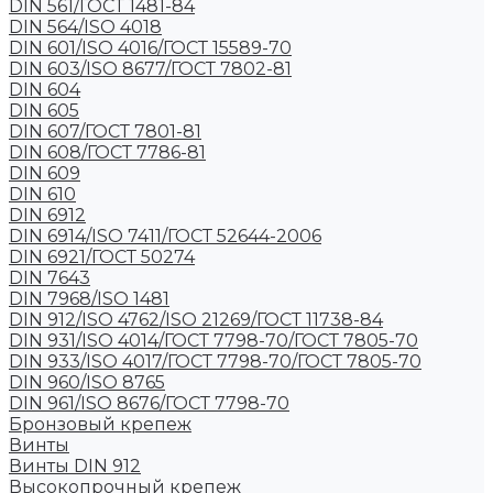
DIN 561/ГОСТ 1481-84
DIN 564/ISO 4018
DIN 601/ISO 4016/ГОСТ 15589-70
DIN 603/ISO 8677/ГОСТ 7802-81
DIN 604
DIN 605
DIN 607/ГОСТ 7801-81
DIN 608/ГОСТ 7786-81
DIN 609
DIN 610
DIN 6912
DIN 6914/ISO 7411/ГОСТ 52644-2006
DIN 6921/ГОСТ 50274
DIN 7643
DIN 7968/ISO 1481
DIN 912/ISO 4762/ISO 21269/ГОСТ 11738-84
DIN 931/ISO 4014/ГОСТ 7798-70/ГОСТ 7805-70
DIN 933/ISO 4017/ГОСТ 7798-70/ГОСТ 7805-70
DIN 960/ISO 8765
DIN 961/ISO 8676/ГОСТ 7798-70
Бронзовый крепеж
Винты
Винты DIN 912
Высокопрочный крепеж