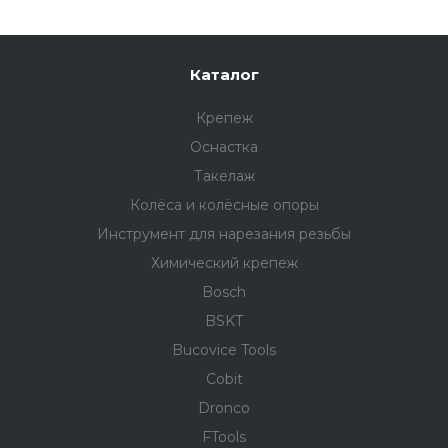
Каталог
Крепеж
Оснастка
Такелаж
Колёса и колëсные опоры
Инструмент для нарезания резьбы
Химический крепеж
Bosch
BSKT
Bucovice Tools
Cobit
Dronco
FTools