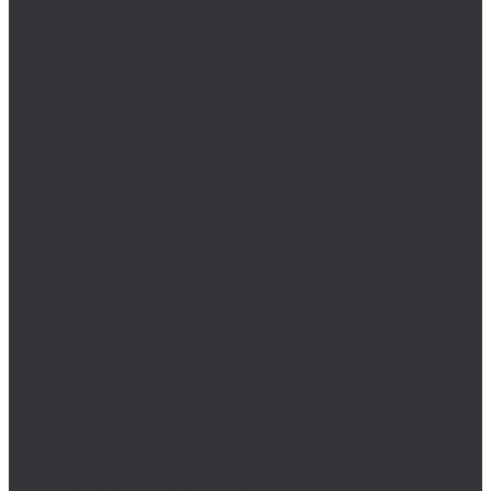
Метчики G (BSP)
Метчики M/MF
Метчики NPT
Метчики PG
Метчики Rc (BSPT)
Метчики UN
Метчики UNC
Метчики UNEF
Метчики UNF
Метчики UNS
Метчики для левой резьбы LH
Набор резьбонарезной
Наборы для восстановления резьбы
Наборы метчиков однопроходных
Наборы метчиков для шуруповерта
Наборы метчиков и плашек
Наборы метчиков комплектных
Наборы метчиков машинных
Наборы плашек для резьбы
Плашка
Плашки BSF для мелкой резьбы Витворта
Плашки BSW для крупной резьбы Витворта
Плашки G (BSP) для трубной резьбы
Плашки M/MF для метрической резьбы