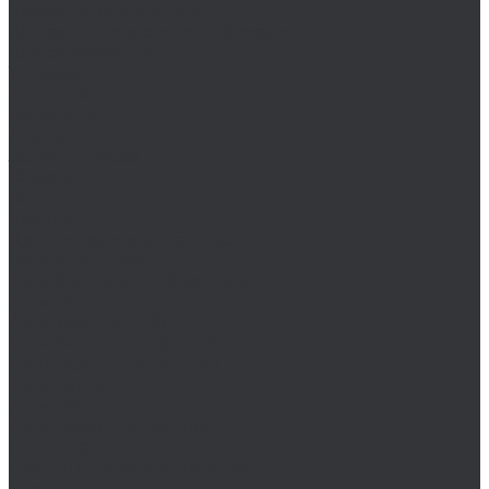
Фреза по алюминию
Фреза по нержавеющей стали
Фреза фасочная
Такелаж
Блоки такелажные
Вертлюги
Другой такелаж
Зажимы троса
Карабины
Кольца
Коуши
Крюки грузовые, такелажные
Обухи такелажные
Рым болт, рым гайка, рым петля
Рым-болт
Рым-болт DIN 580
Рым-болт поворотный
Рым-болт удлиненный
Рым-гайка
Рым-петля
Рым-петля приварная
Скобы такелажные
Соединители цепей, строп
Стропы