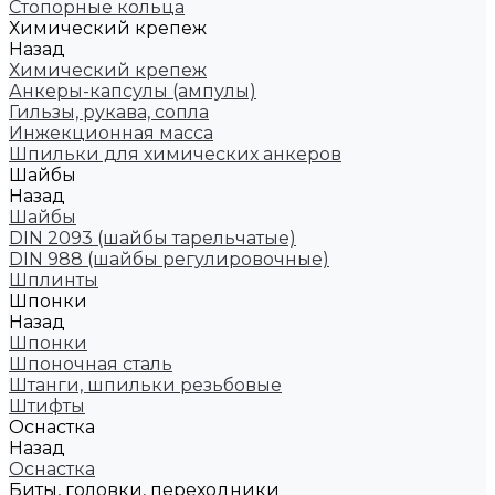
Стопорные кольца
Химический крепеж
Назад
Химический крепеж
Анкеры-капсулы (ампулы)
Гильзы, рукава, сопла
Инжекционная масса
Шпильки для химических анкеров
Шайбы
Назад
Шайбы
DIN 2093 (шайбы тарельчатые)
DIN 988 (шайбы регулировочные)
Шплинты
Шпонки
Назад
Шпонки
Шпоночная сталь
Штанги, шпильки резьбовые
Штифты
Оснастка
Назад
Оснастка
Биты, головки, переходники