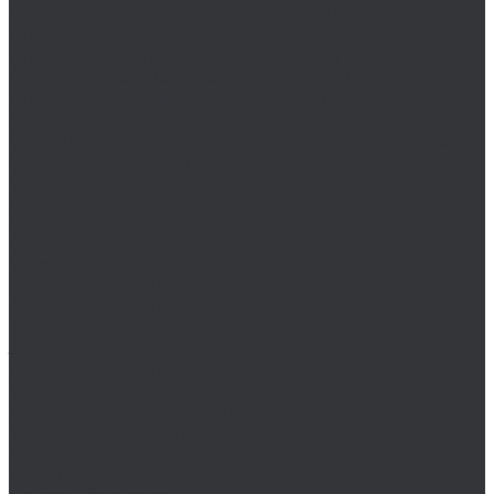
Плашки NPT Bucovice Tools (Чехия)
Плашки PG Bucovice Tools (Чехия)
Плашки UNC Bucovice Tools (Чехия)
Плашки UNEF Bucovice Tools (Чехия)
Плашки UNF Bucovice Tools (Чехия)
Плашки М/MF Bucovice Tools (Чехия)
Ступенчатые и конусные сверла Bucovice Tools
Цековки Bucovice Tools (Чехия)
Cobit
Dronco
FTools
GSR
H-Tools
Воротки H-TOOLS
Воротки H-TOOLS для метчиков
Воротки H-TOOLS для плашек
Зенковки H-Tools
Коронки по металлу H-Tools
Метчики H-Tools для нарезания резьбы
Метчики H-Tools машинные
Метчики H-Tools ручные
Наборы метчиков H-Tools
Наборы H-Tools для восстановления резьбы