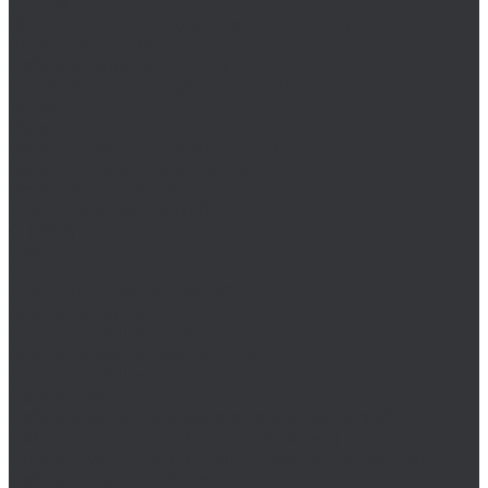
ULTRA
Комплектующие для коронок ULTRA
Коронки ULTRA
Наборы коронок ULTRA
Пробойники отверстий ULTRA
Volkel
Воротки Volkel
Воротки Volkel для метчиков
Воротки Volkel для плашек
Вставки для резьбы
Для дюймовой резьбы
G (BSP)
UNC
UNF
Для метрической резьбы
Метчики Volkel
Метчики Volkel дюймовые
Метчики Volkel машинные
Метчики Volkel ручные
Наборы Volkel
Наборы Volkel для восстановления резьбы
Наборы метчиков Volkel (Германия)
Наборы метчиков и плашек Volkel (Германия)
Наборы плашек Volkel