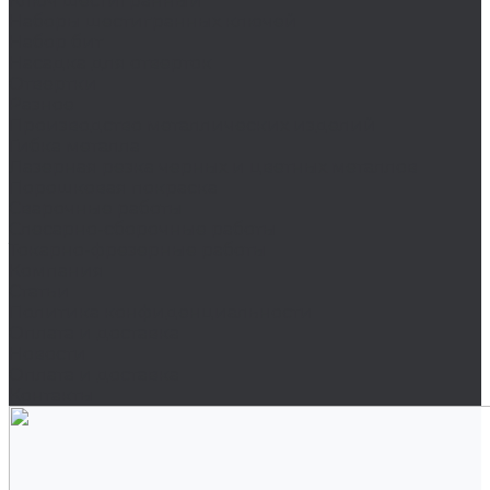
Ключ шестигранный
Наборы шестигранных ключей
Набор бит
Насадка для отверток
Отвертки
Разное
Производство металлических изделий
Гибка металла
Лазерная резка черных и цветных металлов
Порошковая покраска
Сварочные работы
Слесарно-сборочные работы
Токарно-фрезерные работы
Компания
Статьи
Политика конфиденциальности
Оплата и доставка
Новости
Оплата и доставка
Контакты