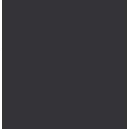
Штангенциркули разметочные ШЦРТ и ШЦР
Штангенциркули ШЦЦ ((электронные)
Штангенциркуль ШЦ -1
Штангенциркуль ШЦК-1
MASTER-TOOL
Воротки MASTER-TOOL
Воротки MASTER-TOOL для метчиков
Воротки MASTER-TOOL для плашек
Зенковки MASTER-TOOL
Наборы зенковок MASTER-TOOL
Наборы коронок MASTER-TOOL
Плашки MASTER-TOOL
Резьбонарезные наборы MASTER-TOOL
Сверла по металлу MASTER-TOOL
Сверла спиральные MASTER-TOOL
Цековки MASTER-TOOL
NKP
Плашки дюймовые NKP
Плашки G (BSP)
Плашки NPT (K)
Плашки PG
Плашки R (BSPT)
Плашки UN