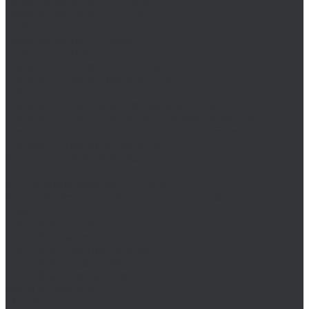
Наборы борфрез H-TOOLS
Наборы зенковок H-Tools
Наборы коронок H-Tools
Наборы сверл H-Tools
Плашки H-Tools
Сверла по металлу H-Tools
Сверла H-Tools двусторонние
Сверла H-Tools длинные
Сверла H-Tools для термосверления
Сверла H-Tools с коническим хвостовиком
Сверла H-Tools с уменьшенным хвостовиком
Сверла H-Tools стандартные
Фрезы H-Tools по металлу
Kinex K-MET
Индикатор часового типа ИЧ
Интерфейс для передачи данных на ПК
Кронциркули
Линейка KINEX
Линейка разметочная
Линейка измерительная
Линейка лекальная
Линейка поверочная
Метр складной
Микрометры