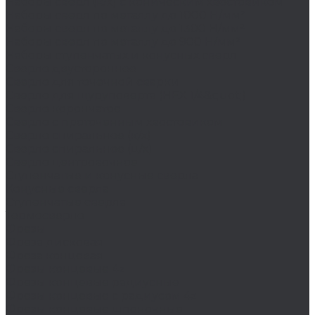
Наборы сверл (к/х) с коническим хвостовиком
Наборы сверл по металлу до 1000 Н/мм²
Наборы сверл по металлу до 1300 Н/мм²
Наборы сверл по металлу до 900 Н/мм²
Наборы ступенчатых и конусных сверл
Сверло двустороннее
Сверло для точечной сварки
Сверло для шуруповерта (HEX 1/4&quot;)
Сверло корончатое
Сверло с проточенным хвостовиком
Сверло спиральное (к/х)
Сверло спиральное (ц/х)
Сверло центровочное
Ступенчатые и конусные сверла
Конусные сверла
Ступенчатые сверла
Термосверло
Фрезы
Фреза дисковая
Фреза концевая
Фрезы концевые 4z
Фрезы концевые радиусные
Фрезы концевые с радиусом 4z
Фрезы концевые шпоночные