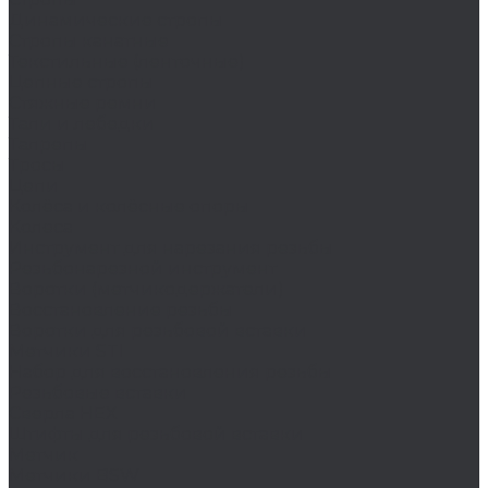
Динамические стропы
Стропы канатные
Текстильные (ленточные)
Цепные стропы
Стяжные ремни
Тали и лебедки
Талрепы
Тросы
Цепи
Колёса и колëсные опоры
Колеса
Инструмент для нарезания резьбы
Резьбонарезной инструмент
Воротки (метчикодержатели)
Восстановление резьбы
Воротки для резьбовой вставки
Метчики STI
Набор для восстановления резьбы
Резьбовые вставки
Сверла HEX
Штифты для резьбовой вставки
Метчик
Метчики BSW