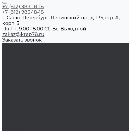
+7 (812) 983-18-18
+7 (812) 983-18-18
г. Санкт-Петербург, Ленинский пр., д. 135, стр. А,
корп. 5
Пн-Пт: 9:00-18:00 Cб-Вс: Выходной
zakaz@krep78.ru
Заказать звонок
...
Каталог товаров
Крепеж
Анкера
Болты
88933/ISO 4162
DIN 15237/ГОСТ 7811-7074
DIN 186/ГОСТ 13152-67
DIN 261/ISO 8992/ГОСТ 13152-67
DIN 444/ ГОСТ 3033-79
DIN 529/ГОСТ 5915/ГОСТ Р 52644
DIN 561/ГОСТ 1481-84
DIN 564/ISO 4018
DIN 601/ISO 4016/ГОСТ 15589-70
DIN 603/ISO 8677/ГОСТ 7802-81
DIN 604