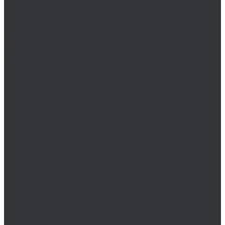
Плашки Volkel
Плашки Volkel дюймовые
Плашки Volkel метрические
Сверла Volkel
Штифты Volkel
Wera
Wiha
Биты HEX
Биты HEX TR
Биты PH
Биты PZ
Биты Robertson
Биты SL
Биты SL/PH
Биты SL/PZ
Биты SPANNER
Биты TORQ-SET
Биты TORX
Биты TORX PLUS
Биты TORX PLUS IPR
Биты TORX TR
Биты TRI-WING
Биты XZN