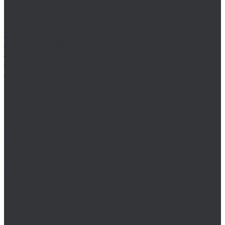
Наборы бор-фрез
Диски, круги отрезные, чашки
Круги отрезные и зачистные
Зенковки (зенкеры), цековки
Зенковки 120°
Зенковки 60°
Зенковки 75°
Зенковки 90°
Наборы цековок
Наборы зенковок
Сверло-зенкер
Цековки 180°
Цековки 90°
Коронки
Комплектующие для коронок по металлу
Коронки биметаллические (Bi-Metall)
Коронки по металлу HSS-G
Коронки по металлу TCT
Наборы коронок по металлу
Пробойники
Сверла, наборы сверл
Наборы сверл
Наборы корончатых сверл