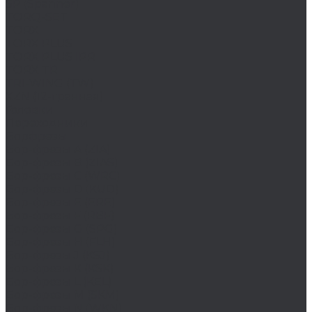
SP (Spanner)
TORQ-SET
TORX
TORX PLUS
TORX PLUS IPR
TORX TR
TRI-WING (TW)
XZN (12-гранная)
Головки
Переходники
Борфрезы
Бор-фрезы A (ZIA)
Бор-фрезы B (ZIAS)
Бор-фрезы C (WRC)
Бор-фрезы D (KUD)
Бор-фрезы E (ERE)
Бор-фрезы F (RBF)
Бор-фрезы G (SPG)
Бор-фрезы H (FLH)
Бор-фрезы J (KSJ)
Бор-фрезы K (KSK)
Бор-фрезы L (KEL)
Бор-фрезы M (SKM)
Бор-фрезы N (WKN)