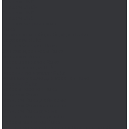
Плашки UNC
Плашки UNEF
Плашки UNF
Плашки UNS
Плашки метрические
Ruko
Борфрезы и наборы борфрез Ruko
Борфрезы Ruko
Наборы борфрез Ruko
Зенковки, зенкеры Ruko
Зенковки Ruko
Наборы зенковок Ruko
Сверла-зенкеры Ruko
Коронки по металлу Ruko
Комплектующие для коронок Ruko
Коронки Ruko
Наборы коронок Ruko
Метчики Ruko
Метчики Ruko дюймовые
Метчики Ruko машинные
Метчики Ruko ручные
Наборы Ruko для резьбы
Наборы метчиков Ruko
Наборы метчиков и плашек Ruko для резьбы