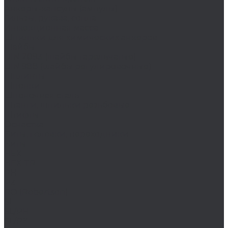
Анкеры-капсулы (ампулы)
Гильзы, рукава, сопла
Инжекционная масса
Шпильки для химических анкеров
Шайбы
DIN 2093 (шайбы тарельчатые)
DIN 988 (шайбы регулировочные)
Шплинты
Шпонки
Шпоночная сталь
Штанги, шпильки резьбовые
Штифты
Оснастка
Биты, головки, переходники
Биты
HEX
HEX TR
PH
PZ
RO (Robertson)
SL
SL/PH
SL/PZ