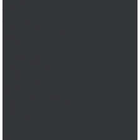
Пробки DIN 910 метрические
Заклепки
Вытяжные заклепки
Заклепки под молоток
Резьбовые заклепки
Крепеж с левой резьбой
Гайки с левой резьбой
Шпильки с левой резьбой
Латунный крепеж
Мебельный крепеж
Нержавеющий крепеж
Перфорированный крепеж
Ленты
Лифты регулировочные
Опоры и держатели
Пластины
Подвесы для профиля
Профили перфорированные
Уголки
Плунжеры
Прочий крепеж
Саморезы
Стопорные кольца
Химический крепеж