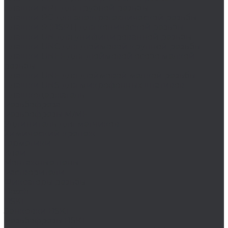
Плашки NPT для трубной резьбы
Плашки PG для электротехнической резьбы
Плашки R (BSPT) для конической резьбы
Плашки UN для унифицированной резьбы
Плашки UNC для дюймовой крупной резьбы
Плашки UNEF для дюймовой особо мелкой
резьбы
Плашки UNF для дюймовой мелкой резьбы
Плашки UNS для микрофонных штативов
Плашкодержатель
Резьбофреза
Резьбофрезы M/MF
Удлинитель для метчиков
Химический крепеж
Герметики
Клеи
Монтажные пены
Растворители
Фиксаторы резьбы
Bosch
BSKT
Зенковки BSKT
Резьбофрезы BSKT