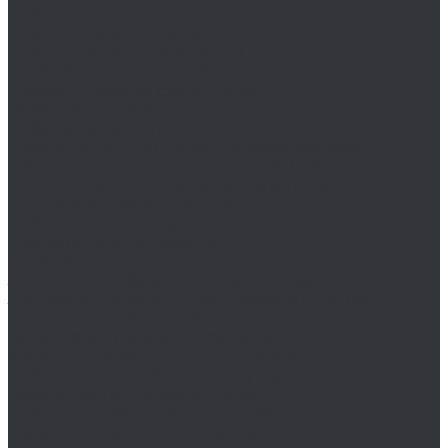
Плашки Ruko
Плашки Ruko дюймовые
Плашки Ruko метрические
Пробойники отверстий Ruko
Сверла и наборы сверл Ruko
Корончатые сверла Ruko
Наборы сверл Ruko
Сверла Ruko (с коническим хвостовиком)
Сверла Ruko (с цилиндрическим хвостовиком)
Ступенчатые и конусные сверла Ruko
Цековки и наборы цековок Ruko
Наборы цековок Ruko
Цековки Ruko (Германия)
Terrax by Ruko
Зенковки и наборы зенковок Terrax by Ruko
Зенковки Terrax by Ruko (Германия-Китай)
Наборы зенковок Terrax by Ruko
Корончатые сверла Terrax by Ruko
Метчики Terrax by Ruko для резьбы
Наборы для резьбы Terrax by Ruko
Наборы сверл Terrax by Ruko
Плашки Terrax by Ruko для резьбы
Сверла Terrax by Ruko стандартные