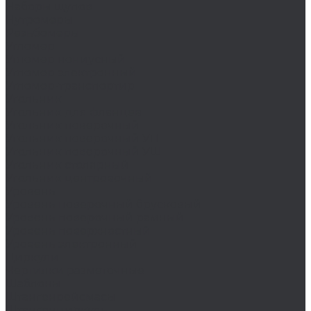
Наборы щупов
Нутромеры
Резьбомеры
Угломер
Угломер нониусный
Угломер электронный
Угломер-транспортир
Угольник
Угольник для фланцев
Угольник поверочный
Угольник поверочный УП
Угольник поверочный УШ
Угольник столярный
Угольник центровочный
Уровень
Уровень поверочный брусковый
Уровень поверочный рамный
Уровень поверхностный
Уровень электронный
Циркули
Чертилки разметочные
Шаблоны
Штангенрейсмасы
Штангенциркуль