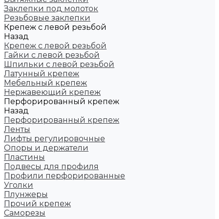
Заклепки под молоток
Резьбовые заклепки
Крепеж с левой резьбой
Назад
Крепеж с левой резьбой
Гайки с левой резьбой
Шпильки с левой резьбой
Латунный крепеж
Мебельный крепеж
Нержавеющий крепеж
Перфорированный крепеж
Назад
Перфорированный крепеж
Ленты
Лифты регулировочные
Опоры и держатели
Пластины
Подвесы для профиля
Профили перфорированные
Уголки
Плунжеры
Прочий крепеж
Саморезы