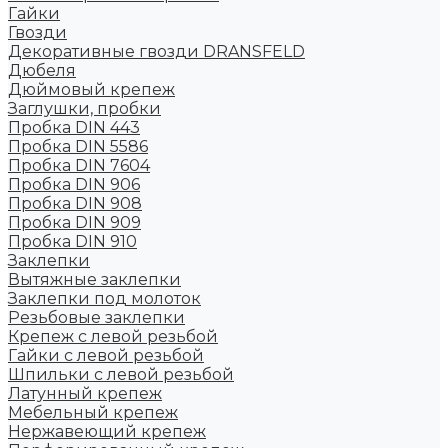
Гайки
Гвозди
Декоративные гвозди DRANSFELD
Дюбеля
Дюймовый крепеж
Заглушки, пробки
Пробка DIN 443
Пробка DIN 5586
Пробка DIN 7604
Пробка DIN 906
Пробка DIN 908
Пробка DIN 909
Пробка DIN 910
Заклепки
Вытяжные заклепки
Заклепки под молоток
Резьбовые заклепки
Крепеж с левой резьбой
Гайки с левой резьбой
Шпильки с левой резьбой
Латунный крепеж
Мебельный крепеж
Нержавеющий крепеж