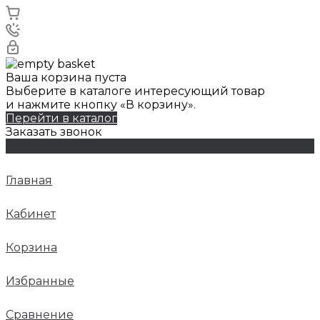
Ваша корзина пуста
Выберите в каталоге интересующий товар
и нажмите кнопку «В корзину».
Перейти в каталог
Заказать звонок
Главная
Кабинет
Корзина
Избранные
Сравнение