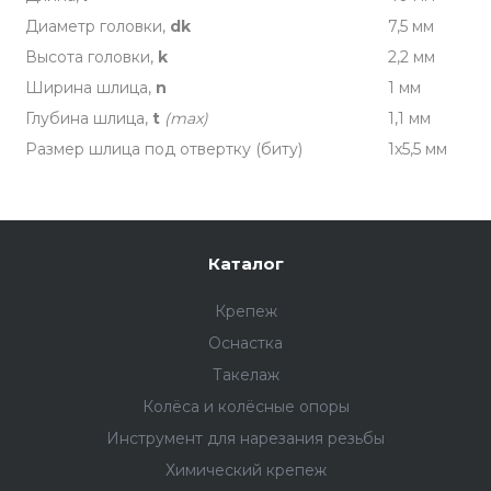
Диаметр головки,
dk
7,5 мм
Высота головки,
k
2,2 мм
Ширина шлица,
n
1 мм
Глубина шлица,
t
(max)
1,1 мм
Размер шлица под отвертку (биту)
1х5,5 мм
Каталог
Крепеж
Оснастка
Такелаж
Колёса и колëсные опоры
Инструмент для нарезания резьбы
Химический крепеж