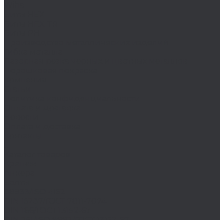
Wiha
Биты HEX
Биты HEX TR
Биты PH
Производство металлических изделий
Гибка металла
Лазерная резка черных и цветных металлов
Порошковая покраска
Компания
Статьи
Политика конфиденциальности
Оплата и доставка
Новости
Оплата и доставка
Контакты
...
Каталог товаров
Крепеж
Анкера
Болты
88933/ISO 4162
DIN 15237/ГОСТ 7811-7074
DIN 186/ГОСТ 13152-67
DIN 261/ISO 8992/ГОСТ 13152-67