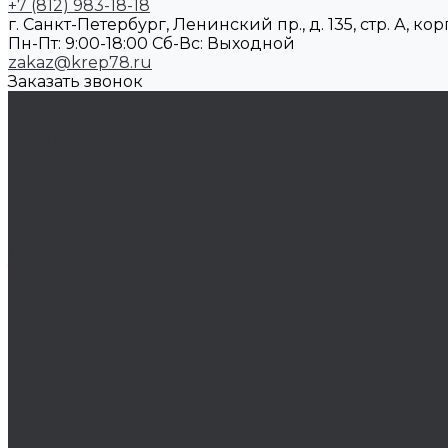
+7 (812) 983-18-18
г. Санкт-Петербург, Ленинский пр., д. 135, стр. А, корп
Пн-Пт: 9:00-18:00 Cб-Вс: Выходной
zakaz@krep78.ru
Заказать звонок
Каталог товаров
Крепеж
Анкера
Болты
Бронзовый крепеж
Оснастка
Биты, головки, переходники
Борфрезы
Диски, круги отрезные, чашки
Такелаж
Блоки такелажные
Вертлюги
Другой такелаж
Колёса и колëсные опоры
Колеса
Инструмент для нарезания резьбы
Резьбонарезной инструмент
Химический крепеж
Герметики