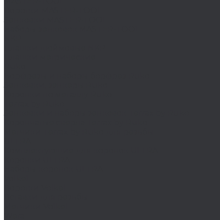
MASTER-TOOL
Воротки MASTER-TOOL
Зенковки MASTER-TOOL
Наборы зенковок MASTER-TOOL
NKP
Плашки дюймовые NKP
Плашки метрические
Ruko
Борфрезы и наборы борфрез Ruko
Зенковки, зенкеры Ruko
Коронки по металлу Ruko
Terrax by Ruko
Зенковки и наборы зенковок Terrax by Ruko
Корончатые сверла Terrax by Ruko
Метчики Terrax by Ruko для резьбы
ULTRA
Комплектующие для коронок ULTRA
Коронки ULTRA
Наборы коронок ULTRA
Volkel
Воротки Volkel
Вставки для резьбы
Метчики Volkel
Wera