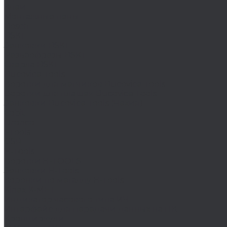
Клеи
Монтажные пены
Bosch
BSKT
Зенковки BSKT
Резьбофрезы BSKT
Сверла BSKT
Bucovice Tools
Воротки для метчиков Bucovice Tools
Воротки для плашек Bucovice Tools
Зенковки Bucovice Tools (Чехия)
Cobit
Dronco
FTools
GSR
H-Tools
Воротки H-TOOLS
Зенковки H-Tools
Коронки по металлу H-Tools
Kinex K-MET
Индикатор часового типа ИЧ
Интерфейс для передачи данных на ПК
Кронциркули