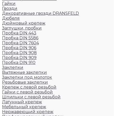
Гайки
Гвозди
Декоративные гвозди DRANSFELD
Дюбеля
Дюймовый крепеж
Заглушки, пробки
Пробка DIN 443
Пробка DIN 5586
Пробка DIN 7604
Пробка DIN 906
Пробка DIN 908
Пробка DIN 909
Пробка DIN 910
Заклепки
Вытяжные заклепки
Заклепки под молоток
Резьбовые заклепки
Крепеж с левой резьбой
Гайки с левой резьбой
Шпильки с левой резьбой
Латунный крепеж
Мебельный крепеж
Нержавеющий крепеж