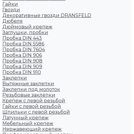
Гайки
Гвозди
Декоративные гвозди DRANSFELD
Дюбеля
Дюймовый крепеж
Заглушки, пробки
Пробка DIN 443
Пробка DIN 5586
Пробка DIN 7604
Пробка DIN 906
Пробка DIN 908
Пробка DIN 909
Пробка DIN 910
Заклепки
Вытяжные заклепки
Заклепки под молоток
Резьбовые заклепки
Крепеж с левой резьбой
Гайки с левой резьбой
Шпильки с левой резьбой
Латунный крепеж
Мебельный крепеж
Нержавеющий крепеж