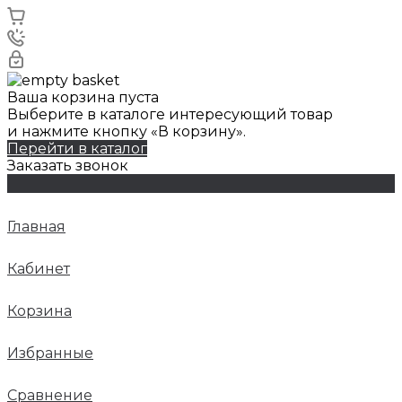
Ваша корзина пуста
Выберите в каталоге интересующий товар
и нажмите кнопку «В корзину».
Перейти в каталог
Заказать звонок
Главная
Кабинет
Корзина
Избранные
Сравнение