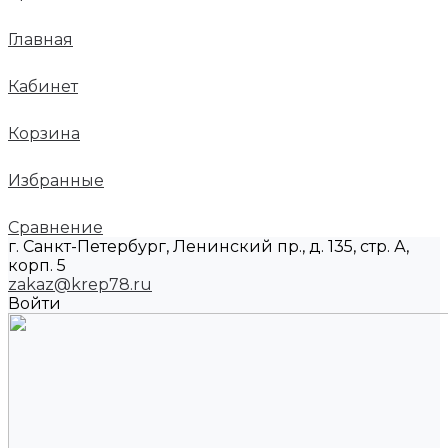
Главная
Кабинет
Корзина
Избранные
Сравнение
г. Санкт-Петербург, Ленинский пр., д. 135, стр. А,
корп. 5
zakaz@krep78.ru
Войти