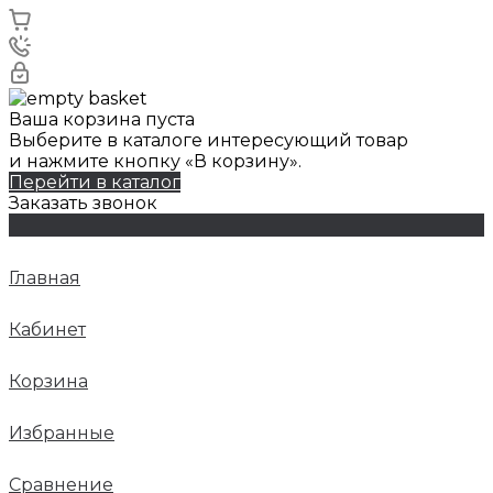
Ваша корзина пуста
Выберите в каталоге интересующий товар
и нажмите кнопку «В корзину».
Перейти в каталог
Заказать звонок
Главная
Кабинет
Корзина
Избранные
Сравнение