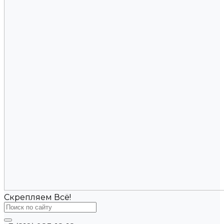
Скрепляем Всё!