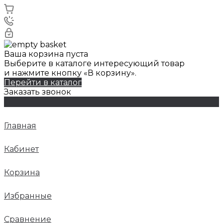
Ваша корзина пуста
Выберите в каталоге интересующий товар
и нажмите кнопку «В корзину».
Перейти в каталог
Заказать звонок
Главная
Кабинет
Корзина
Избранные
Сравнение