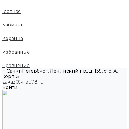
Главная
Кабинет
Корзина
Избранные
Сравнение
г. Санкт-Петербург, Ленинский пр., д. 135, стр. А,
корп. 5
zakaz@krep78.ru
Войти