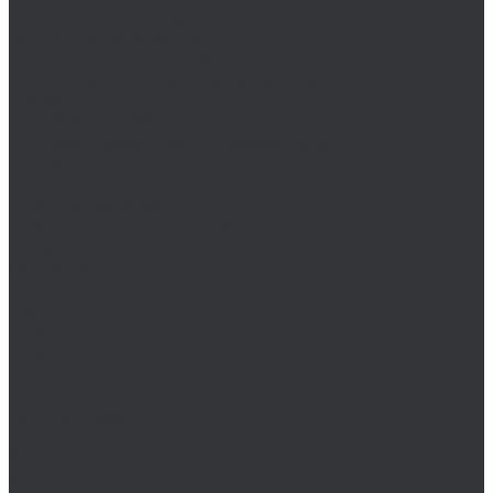
Анкеры-капсулы (ампулы)
Гильзы, рукава, сопла
Инжекционная масса
Шпильки для химических анкеров
Шайбы
DIN 2093 (шайбы тарельчатые)
DIN 988 (шайбы регулировочные)
Шплинты
Шпонки
Шпоночная сталь
Штанги, шпильки резьбовые
Штифты
Оснастка
Биты, головки, переходники
Биты
HEX
HEX TR
PH
PZ
RO (Robertson)
SL
SL/PH
SL/PZ