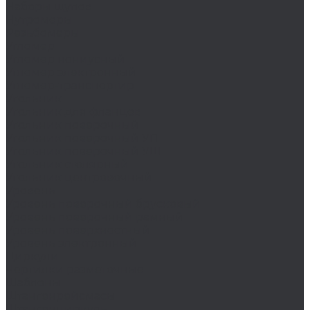
Наборы щупов
Нутромеры
Резьбомеры
Угломер
Угломер нониусный
Угломер электронный
Угломер-транспортир
Угольник
Угольник для фланцев
Угольник поверочный
Угольник поверочный УП
Угольник поверочный УШ
Угольник столярный
Угольник центровочный
Уровень
Уровень поверочный брусковый
Уровень поверочный рамный
Уровень поверхностный
Уровень электронный
Циркули
Чертилки разметочные
Шаблоны
Штангенрейсмасы
Штангенциркуль