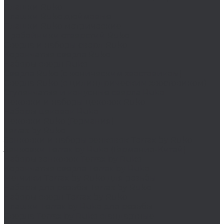
Плашки Ruko
Плашки Ruko дюймовые
Плашки Ruko метрические
Пробойники отверстий Ruko
Сверла и наборы сверл Ruko
Корончатые сверла Ruko
Наборы сверл Ruko
Сверла Ruko (с коническим хвостовиком)
Сверла Ruko (с цилиндрическим хвостовиком)
Ступенчатые и конусные сверла Ruko
Цековки и наборы цековок Ruko
Наборы цековок Ruko
Цековки Ruko (Германия)
Terrax by Ruko
Зенковки и наборы зенковок Terrax by Ruko
Зенковки Terrax by Ruko (Германия-Китай)
Наборы зенковок Terrax by Ruko
Корончатые сверла Terrax by Ruko
Метчики Terrax by Ruko для резьбы
Наборы для резьбы Terrax by Ruko
Наборы сверл Terrax by Ruko
Плашки Terrax by Ruko для резьбы
Сверла Terrax by Ruko стандартные