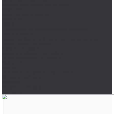
Ключ шестигранный
Наборы шестигранных ключей
Набор бит
Насадка для отверток
Отвертки
Разное
Производство металлических изделий
Гибка металла
Лазерная резка черных и цветных металлов
Порошковая покраска
Сварочные работы
Слесарно-сборочные работы
Токарно-фрезерные работы
Компания
Статьи
Политика конфиденциальности
Оплата и доставка
Новости
Оплата и доставка
Контакты