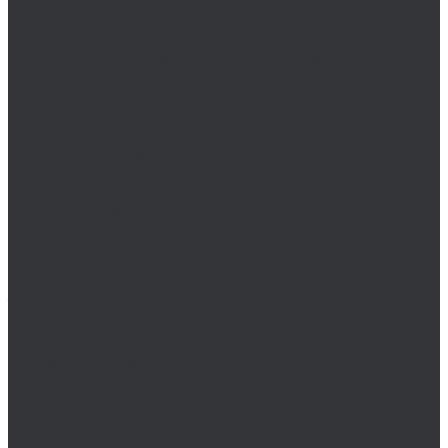
Наборы сверл (к/х) с коническим хвостовиком
Наборы сверл по металлу до 1000 Н/мм²
Наборы сверл по металлу до 1300 Н/мм²
Наборы сверл по металлу до 900 Н/мм²
Наборы ступенчатых и конусных сверл
Сверло двустороннее
Сверло для точечной сварки
Сверло для шуруповерта (HEX 1/4&quot;)
Сверло корончатое
Сверло с проточенным хвостовиком
Сверло спиральное (к/х)
Сверло спиральное (ц/х)
Сверло центровочное
Ступенчатые и конусные сверла
Конусные сверла
Ступенчатые сверла
Термосверло
Фрезы
Фреза дисковая
Фреза концевая
Фрезы концевые 4z
Фрезы концевые радиусные
Фрезы концевые с радиусом 4z
Фрезы концевые шпоночные