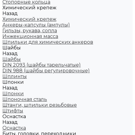
Стопорные кольца
Химический крепеж
Назад
Химический крепеж
Анкеры-капсулы (ампулы)
Гильзы, рукава, сопла
Инжекционная масса
Шпильки для химических анкеров
Шайбы
Назад
Шайбы
DIN 2093 (шайбы тарельчатые)
DIN 988 (шайбы регулировочные)
Шплинты
Шпонки
Назад
Шпонки
Шпоночная сталь
Штанги, шпильки резьбовые
Штифты
Оснастка
Назад
Оснастка
Биты, головки, переходники