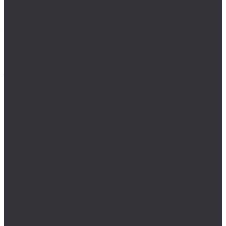
Фреза по алюминию
Фреза по нержавеющей стали
Фреза фасочная
Такелаж
Блоки такелажные
Вертлюги
Другой такелаж
Зажимы троса
Карабины
Кольца
Коуши
Крюки грузовые, такелажные
Обухи такелажные
Рым болт, рым гайка, рым петля
Рым-болт
Рым-болт DIN 580
Рым-болт поворотный
Рым-болт удлиненный
Рым-гайка
Рым-петля
Рым-петля приварная
Скобы такелажные
Соединители цепей, строп
Стропы