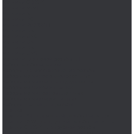
Метчики G (BSP)
Метчики M/MF
Метчики NPT
Метчики PG
Метчики Rc (BSPT)
Метчики UN
Метчики UNC
Метчики UNEF
Метчики UNF
Метчики UNS
Метчики для левой резьбы LH
Набор резьбонарезной
Наборы для восстановления резьбы
Наборы метчиков однопроходных
Наборы метчиков для шуруповерта
Наборы метчиков и плашек
Наборы метчиков комплектных
Наборы метчиков машинных
Наборы плашек для резьбы
Плашка
Плашки BSF для мелкой резьбы Витворта
Плашки BSW для крупной резьбы Витворта
Плашки G (BSP) для трубной резьбы
Плашки M/MF для метрической резьбы