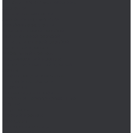
Пробки DIN 910 метрические
Заклепки
Вытяжные заклепки
Заклепки под молоток
Резьбовые заклепки
Крепеж с левой резьбой
Гайки с левой резьбой
Шпильки с левой резьбой
Латунный крепеж
Мебельный крепеж
Нержавеющий крепеж
Перфорированный крепеж
Ленты
Лифты регулировочные
Опоры и держатели
Пластины
Подвесы для профиля
Профили перфорированные
Уголки
Плунжеры
Прочий крепеж
Саморезы
Стопорные кольца
Химический крепеж