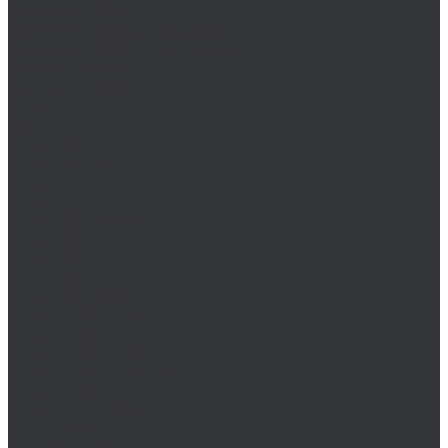
Плашки Volkel
Плашки Volkel дюймовые
Плашки Volkel метрические
Сверла Volkel
Штифты Volkel
Wera
Wiha
Биты HEX
Биты HEX TR
Биты PH
Биты PZ
Биты Robertson
Биты SL
Биты SL/PH
Биты SL/PZ
Биты SPANNER
Биты TORQ-SET
Биты TORX
Биты TORX PLUS
Биты TORX PLUS IPR
Биты TORX TR
Биты TRI-WING
Биты XZN