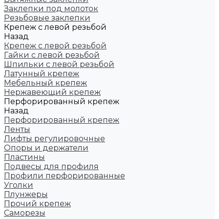
Заклепки под молоток
Резьбовые заклепки
Крепеж с левой резьбой
Назад
Крепеж с левой резьбой
Гайки с левой резьбой
Шпильки с левой резьбой
Латунный крепеж
Мебельный крепеж
Нержавеющий крепеж
Перфорированный крепеж
Назад
Перфорированный крепеж
Ленты
Лифты регулировочные
Опоры и держатели
Пластины
Подвесы для профиля
Профили перфорированные
Уголки
Плунжеры
Прочий крепеж
Саморезы