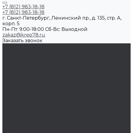
+7 (812) 983-18-18
+7 (812) 983-18-18
г. Санкт-Петербург, Ленинский пр., д. 135, стр. А,
корп. 5
Пн-Пт: 9:00-18:00 Cб-Вс: Выходной
zakaz@krep78.ru
Заказать звонок
...
Каталог товаров
Крепеж
Анкера
Болты
88933/ISO 4162
DIN 15237/ГОСТ 7811-7074
DIN 186/ГОСТ 13152-67
DIN 261/ISO 8992/ГОСТ 13152-67
DIN 444/ ГОСТ 3033-79
DIN 529/ГОСТ 5915/ГОСТ Р 52644
DIN 561/ГОСТ 1481-84
DIN 564/ISO 4018
DIN 601/ISO 4016/ГОСТ 15589-70
DIN 603/ISO 8677/ГОСТ 7802-81
DIN 604