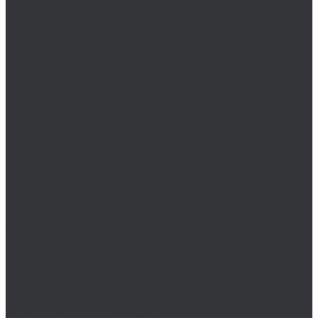
Плашки NPT Bucovice Tools (Чехия)
Плашки PG Bucovice Tools (Чехия)
Плашки UNC Bucovice Tools (Чехия)
Плашки UNEF Bucovice Tools (Чехия)
Плашки UNF Bucovice Tools (Чехия)
Плашки М/MF Bucovice Tools (Чехия)
Ступенчатые и конусные сверла Bucovice Tools
Цековки Bucovice Tools (Чехия)
Cobit
Dronco
FTools
GSR
H-Tools
Воротки H-TOOLS
Воротки H-TOOLS для метчиков
Воротки H-TOOLS для плашек
Зенковки H-Tools
Коронки по металлу H-Tools
Метчики H-Tools для нарезания резьбы
Метчики H-Tools машинные
Метчики H-Tools ручные
Наборы метчиков H-Tools
Наборы H-Tools для восстановления резьбы