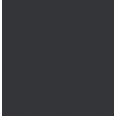
Плашки UNC
Плашки UNEF
Плашки UNF
Плашки UNS
Плашки метрические
Ruko
Борфрезы и наборы борфрез Ruko
Борфрезы Ruko
Наборы борфрез Ruko
Зенковки, зенкеры Ruko
Зенковки Ruko
Наборы зенковок Ruko
Сверла-зенкеры Ruko
Коронки по металлу Ruko
Комплектующие для коронок Ruko
Коронки Ruko
Наборы коронок Ruko
Метчики Ruko
Метчики Ruko дюймовые
Метчики Ruko машинные
Метчики Ruko ручные
Наборы Ruko для резьбы
Наборы метчиков Ruko
Наборы метчиков и плашек Ruko для резьбы