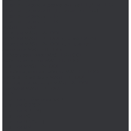
Штангенциркули разметочные ШЦРТ и ШЦР
Штангенциркули ШЦЦ ((электронные)
Штангенциркуль ШЦ -1
Штангенциркуль ШЦК-1
MASTER-TOOL
Воротки MASTER-TOOL
Воротки MASTER-TOOL для метчиков
Воротки MASTER-TOOL для плашек
Зенковки MASTER-TOOL
Наборы зенковок MASTER-TOOL
Наборы коронок MASTER-TOOL
Плашки MASTER-TOOL
Резьбонарезные наборы MASTER-TOOL
Сверла по металлу MASTER-TOOL
Сверла спиральные MASTER-TOOL
Цековки MASTER-TOOL
NKP
Плашки дюймовые NKP
Плашки G (BSP)
Плашки NPT (K)
Плашки PG
Плашки R (BSPT)
Плашки UN