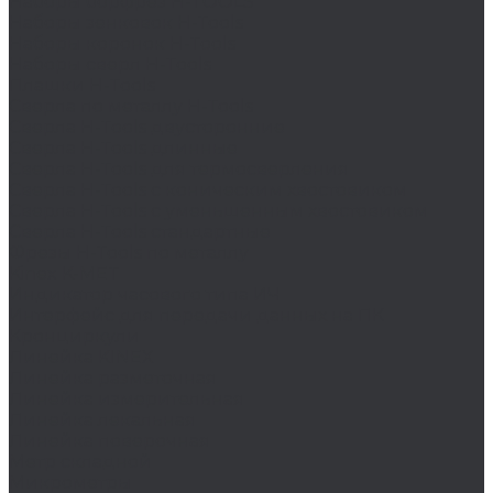
Наборы борфрез H-TOOLS
Наборы зенковок H-Tools
Наборы коронок H-Tools
Наборы сверл H-Tools
Плашки H-Tools
Сверла по металлу H-Tools
Сверла H-Tools двусторонние
Сверла H-Tools длинные
Сверла H-Tools для термосверления
Сверла H-Tools с коническим хвостовиком
Сверла H-Tools с уменьшенным хвостовиком
Сверла H-Tools стандартные
Фрезы H-Tools по металлу
Kinex K-MET
Индикатор часового типа ИЧ
Интерфейс для передачи данных на ПК
Кронциркули
Линейка KINEX
Линейка разметочная
Линейка измерительная
Линейка лекальная
Линейка поверочная
Метр складной
Микрометры