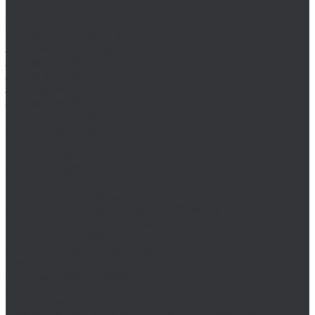
Наборы бор-фрез
Диски, круги отрезные, чашки
Круги отрезные и зачистные
Зенковки (зенкеры), цековки
Зенковки 120°
Зенковки 60°
Зенковки 75°
Зенковки 90°
Наборы цековок
Наборы зенковок
Сверло-зенкер
Цековки 180°
Цековки 90°
Коронки
Комплектующие для коронок по металлу
Коронки биметаллические (Bi-Metall)
Коронки по металлу HSS-G
Коронки по металлу TCT
Наборы коронок по металлу
Пробойники
Сверла, наборы сверл
Наборы сверл
Наборы корончатых сверл