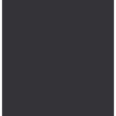
Плашки NPT для трубной резьбы
Плашки PG для электротехнической резьбы
Плашки R (BSPT) для конической резьбы
Плашки UN для унифицированной резьбы
Плашки UNC для дюймовой крупной резьбы
Плашки UNEF для дюймовой особо мелкой
резьбы
Плашки UNF для дюймовой мелкой резьбы
Плашки UNS для микрофонных штативов
Плашкодержатель
Резьбофреза
Резьбофрезы M/MF
Удлинитель для метчиков
Химический крепеж
Герметики
Клеи
Монтажные пены
Растворители
Фиксаторы резьбы
Bosch
BSKT
Зенковки BSKT
Резьбофрезы BSKT