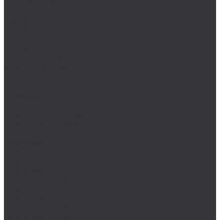
SP (Spanner)
TORQ-SET
TORX
TORX PLUS
TORX PLUS IPR
TORX TR
TRI-WING (TW)
XZN (12-гранная)
Головки
Переходники
Борфрезы
Бор-фрезы A (ZIA)
Бор-фрезы B (ZIAS)
Бор-фрезы C (WRC)
Бор-фрезы D (KUD)
Бор-фрезы E (ERE)
Бор-фрезы F (RBF)
Бор-фрезы G (SPG)
Бор-фрезы H (FLH)
Бор-фрезы J (KSJ)
Бор-фрезы K (KSK)
Бор-фрезы L (KEL)
Бор-фрезы M (SKM)
Бор-фрезы N (WKN)