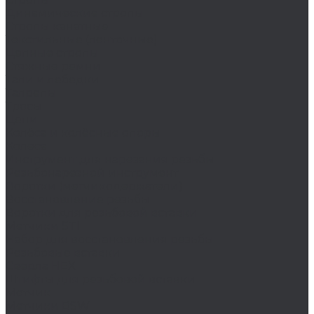
Динамические стропы
Стропы канатные
Текстильные (ленточные)
Цепные стропы
Стяжные ремни
Тали и лебедки
Талрепы
Тросы
Цепи
Колёса и колëсные опоры
Колеса
Инструмент для нарезания резьбы
Резьбонарезной инструмент
Воротки (метчикодержатели)
Восстановление резьбы
Воротки для резьбовой вставки
Метчики STI
Набор для восстановления резьбы
Резьбовые вставки
Сверла HEX
Штифты для резьбовой вставки
Метчик
Метчики BSW