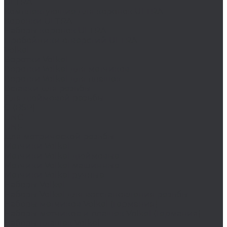
ULTRA
Комплектующие для коронок ULTRA
Коронки ULTRA
Наборы коронок ULTRA
Пробойники отверстий ULTRA
Volkel
Воротки Volkel
Воротки Volkel для метчиков
Воротки Volkel для плашек
Вставки для резьбы
Для дюймовой резьбы
G (BSP)
UNC
UNF
Для метрической резьбы
Метчики Volkel
Метчики Volkel дюймовые
Метчики Volkel машинные
Метчики Volkel ручные
Наборы Volkel
Наборы Volkel для восстановления резьбы
Наборы метчиков Volkel (Германия)
Наборы метчиков и плашек Volkel (Германия)
Наборы плашек Volkel